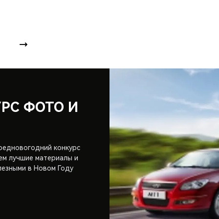
РС ФОТО И
предновогодний конкурс
ем лучшие материалы и
лезными в Новом Году