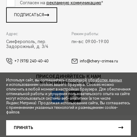
Согласен на
рекламную коммуникацию
*
ПОДПИСАТЬСЯ
Адрес:
Режим работы:
Симферополь, пер.
пн-вс: 09:00-19:00
Задорожный, д. 3/4
+7 (978) 240-40-40
info@chery-crimea.ru
ПРИСОЕДИНЯЙТЕСЬ К НАМ
Используя сайт, вы соглашаетесь с
политикой обработки данных
В СОЦИАЛЬНЫХ СЕТЯХ:
и использованием cookies вашего браузера. Cookies можно
отключить в любой момент в настройках браузера. Для обеспечения
оптимальной работы и улучшения пользовательского опыта на сайте
могут использоваться системы веб-аналитики (в том числе
Яндекс.Метрика). Продолжая использование сайта, Вы соглашаетесь
с применением указанных технологий и размещением cookie-
файлов.
СПЕЦПРЕДЛОЖЕНИЯ
© 2026 Черномор Авто
© 2026 АО «Чери Автомобили Рус»
ПРИНЯТЬ
ПРАВОВАЯ ИНФОРМАЦИЯ
КОНТАКТЫ
КЛИЕНТСКАЯ ПОДДЕРЖКА
ЗАПИСЬ НА ТЕСТ-ДРАЙВ