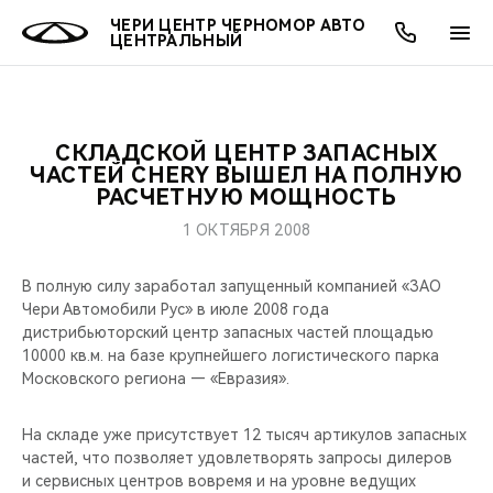
ЧЕРИ ЦЕНТР ЧЕРНОМОР АВТО
ЦЕНТРАЛЬНЫЙ
СКЛАДСКОЙ ЦЕНТР ЗАПАСНЫХ
ОНЛАЙН СЕРВИСЫ
ПОКУПАТЕЛЯМ
ВЛАДЕЛЬЦАМ
О КОМПАНИИ
МИР CHERY
МОДЕЛИ
ЧАСТЕЙ CHERY ВЫШЕЛ НА ПОЛНУЮ
РАСЧЕТНУЮ МОЩНОСТЬ
О НАС
ВЫБОР И ПОКУПКА
СЕРВИС
О БРЕНДЕ
ВЫБОР И ПОКУПКА
ВСЕ МОДЕЛИ
1 ОКТЯБРЯ 2008
МЫ В СОЦСЕТЯХ
КРЕДИТ И СТРАХОВАНИЕ
ЗАПЧАСТИ И АКСЕССУАРЫ
CHERY В СОЦСЕТЯХ
В полную силу заработал запущенный компанией «ЗАО
КРОССОВЕРЫ
Чери Автомобили Рус» в июле 2008 года
АКСЕССУАРЫ
ПОДДЕРЖКА
ЛЮДИ CHERY
дистрибьюторский центр запасных частей площадью
СЕДАНЫ
10000 кв.м. на базе крупнейшего логистического парка
Московского региона — «Евразия».
ТЕХНИЧЕСКОЕ ОБСЛУЖИВАНИЕ
БЛАГОТВОРИТЕЛЬНОСТЬ
НОВИНКИ
На складе уже присутствует 12 тысяч артикулов запасных
CHERY И СПОРТ
частей, что позволяет удовлетворять запросы дилеров
и сервисных центров вовремя и на уровне ведущих