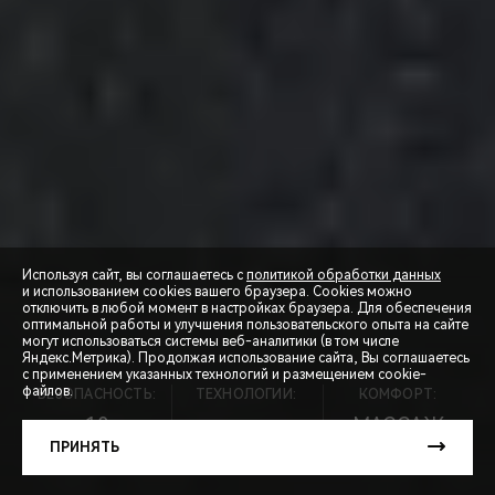
Используя сайт, вы соглашаетесь с
политикой обработки данных
и использованием cookies вашего браузера. Cookies можно
отключить в любой момент в настройках браузера. Для обеспечения
оптимальной работы и улучшения пользовательского опыта на сайте
могут использоваться системы веб-аналитики (в том числе
Яндекс.Метрика). Продолжая использование сайта, Вы соглашаетесь
с применением указанных технологий и размещением cookie-
файлов.
БЕЗОПАСНОСТЬ:
ТЕХНОЛОГИИ:
КОМФОРТ:
СПЕЦПРЕДЛОЖЕНИЯ
10
МАССАЖ
ПОДУШЕК
8АКПП
СИДЕНИЙ
ПРИНЯТЬ
ЗАПИСЬ НА ТЕСТ-ДРАЙВ