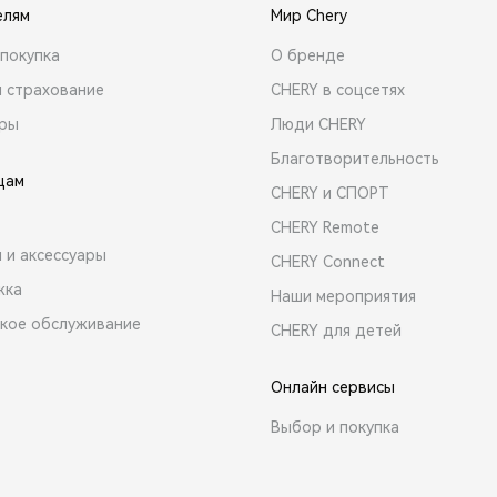
елям
Мир Chery
покупка
О бренде
и страхование
CHERY в соцсетях
ары
Люди CHERY
Благотворительность
цам
CHERY и СПОРТ
CHERY Remote
 и аксессуары
CHERY Connect
жка
Наши мероприятия
ское обслуживание
CHERY для детей
Онлайн сервисы
Выбор и покупка