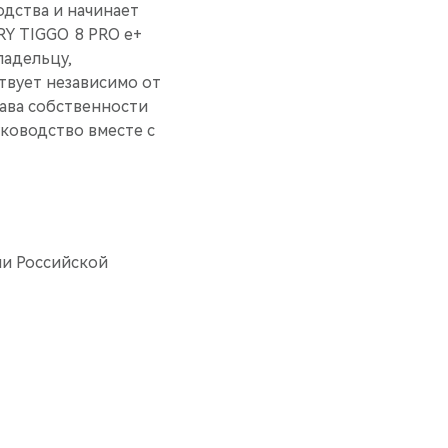
одства и начинает
RY TIGGO 8 PRO е+
ладельцу,
твует независимо от
ава собственности
ководство вместе с
ии Российской