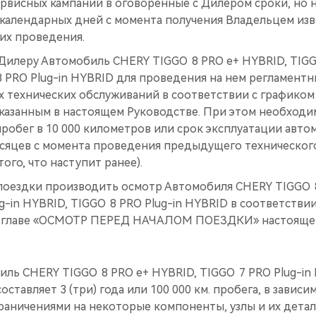
рвисных кампаний в оговоренные с Дилером сроки, но н
 календарных дней с момента получения Владельцем из
их проведения.
Дилеру Автомобиль CHERY TIGGO 8 PRO е+ HYBRID, TIGGO
 PRO Plug-in HYBRID для проведения на нем регламентны
 технических обслуживаний в соответствии с графиком
указанным в настоящем Руководстве. При этом необход
обег в 10 000 километров или срок эксплуатации автом
есяцев с момента проведения предыдущего технического
ого, что наступит ранее).
поездки производить осмотр Автомобиля CHERY TIGGO 8
g-in HYBRID, TIGGO 8 PRO Plug-in HYBRID в соответстви
в главе «ОСМОТР ПЕРЕД НАЧАЛОМ ПОЕЗДКИ» настоящег
иль CHERY TIGGO 8 PRO е+ HYBRID, TIGGO 7 PRO Plug-in
оставляет 3 (три) года или 100 000 км. пробега, в зависи
граничениями на некоторые компоненты, узлы и их детал