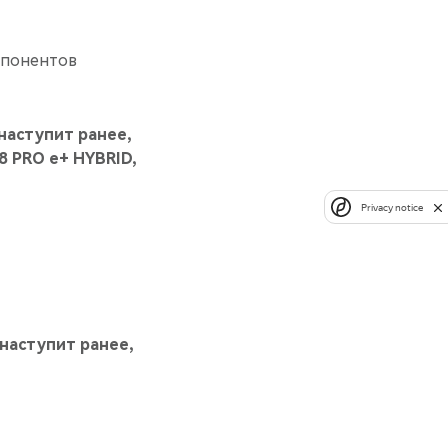
мпонентов
 наступит ранее,
 PRO е+ HYBRID,
Privacy notice
 наступит ранее,