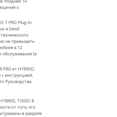
е позднее 14
вещения о
 7 PRO Plug-in
х и (или)
 технического
имо не превышать
обиля в 12
 обслуживания (в
 PRO е+ HYBRID,
и с инструкцией,
о Руководства.
 HYBRID, TIGGO 8
мости от того, что
и (указаны в разделе