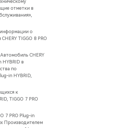
ехническому
щие отметки в
бслуживания»,
 информации о
я CHERY TIGGO 8 PRO
ь Автомобиль CHERY
n HYBRID в
ства по
ug-in HYBRID,
ящихся к
ID, TIGGO 7 PRO
 7 PRO Plug-in
ных Производителем