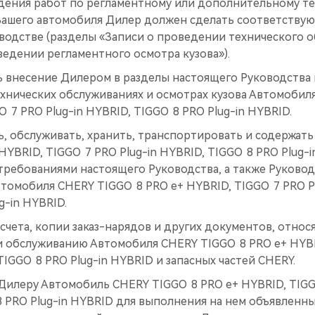
дения работ по регламентному или дополнительному т
ашего автомобиля Дилер должен сделать соответствую
водстве (разделы «Записи о проведении технического о
едении регламентного осмотра кузова»).
 внесение Дилером в разделы настоящего Руководства
хнических обслуживаниях и осмотрах кузова Автомобил
O 7 PRO Plug-in HYBRID, TIGGO 8 PRO Plug-in HYBRID.
ь, обслуживать, хранить, транспортировать и содержат
HYBRID, TIGGO 7 PRO Plug-in HYBRID, TIGGO 8 PRO Plug-i
требованиями настоящего Руководства, а также Руковод
томобиля CHERY TIGGO 8 PRO е+ HYBRID, TIGGO 7 PRO Pl
g-in HYBRID.
 счета, копии заказ-нарядов и других документов, относ
 обслуживанию Автомобиля CHERY TIGGO 8 PRO е+ HYBR
 TIGGO 8 PRO Plug-in HYBRID и запасных частей CHERY.
Дилеру Автомобиль CHERY TIGGO 8 PRO е+ HYBRID, TIGGO
8 PRO Plug-in HYBRID для выполнения на нем объявлен