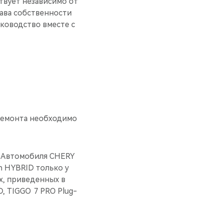
твует независимо от
ава собственности
ководство вместе с
 ремонта необходимо
я Автомобиля CHERY
n HYBRID только у
х, приведенных в
, TIGGO 7 PRO Plug-