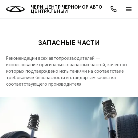
ЧЕРИ ЦЕНТР ЧЕРНОМОР АВТО
ЦЕНТРАЛЬНЫЙ
ЗАПАСНЫЕ ЧАСТИ
ОНЛАЙН СЕРВИСЫ
ПОКУПАТЕЛЯМ
ВЛАДЕЛЬЦАМ
О КОМПАНИИ
МИР CHERY
МОДЕЛИ
Рекомендации всех автопроизводителей —
О НАС
ВЫБОР И ПОКУПКА
СЕРВИС
О БРЕНДЕ
ВЫБОР И ПОКУПКА
ВСЕ МОДЕЛИ
использование оригинальных запасных частей, качество
которых подтверждено испытаниями на соответствие
МЫ В СОЦСЕТЯХ
КРЕДИТ И СТРАХОВАНИЕ
ЗАПЧАСТИ И АКСЕССУАРЫ
CHERY В СОЦСЕТЯХ
требованиям безопасности и стандартам качества
КРОССОВЕРЫ
соответствующего производителя
АКСЕССУАРЫ
ПОДДЕРЖКА
ЛЮДИ CHERY
СЕДАНЫ
ТЕХНИЧЕСКОЕ ОБСЛУЖИВАНИЕ
БЛАГОТВОРИТЕЛЬНОСТЬ
НОВИНКИ
CHERY И СПОРТ