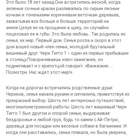
CHERY REMOTE
Это было 18 лет назад.Они встретились весной, когда
зеленые сочные краски разливались по серым лесным
кочкам и тоненькими коричневым веточкам деревьев,
CHERY CONNECT
захватывая все больше и больше территорий на
земле.Целуя ее на прощание в щеку, он случайно
НАШИ МЕРОПРИЯТИЯ
поцеловал ее в губы. Это была любовь.. Так родилась их
семья, их мир. Первый дом. Семья росла и скоро в этот
дом вошел новый член семьи, молодой брутальный
CHERY ДЛЯ ДЕТЕЙ
вишневый друг. Чери Тигго 1 - один из первых прибывших
в столицу.Поворачиваешь ключ зажигания, он
подмигивает и с хрипотцой говорит: «Вжжжжии…
Посмотри. Нас ждет этот мир!»
Когда на дорогах встречались родственные души
Чериков, семья махала руками и сигналила, приветствуя их
прекрасный выбор. Шесть лет интересных путешествий,
многокилометражной работы. Шесть лет вишневый Чери
Тигго 1 был другом и опорой семьи, выдерживая
бездорожье и любой груз, будь то камни с Ай-Петри,
деревца для посадки или веселые собаки в багажнике. И
когда они расставались, семья плакала, но была уверена,