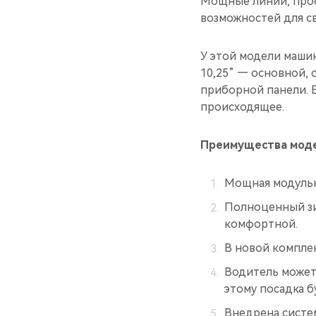
Мощные линии, прос
возможностей для с
У этой модели машин
10,25” — основной,
приборной панели. 
происходящее.
Преимущества мод
Мощная модульн
Полноценный зи
комфортной.
В новой комплек
Водитель может 
этому посадка 
Внедрена систе