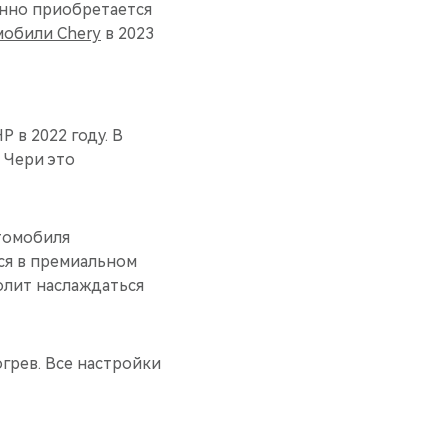
енно приобретается
мобили Chery
в 2023
 в 2022 году. В
 Чери это
втомобиля
ся в премиальном
олит наслаждаться
грев. Все настройки