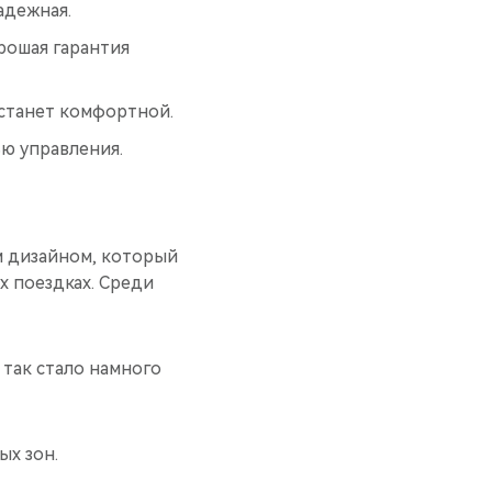
адежная.
рошая гарантия
станет комфортной.
ю управления.
м дизайном, который
х поездках. Среди
так стало намного
ых зон.