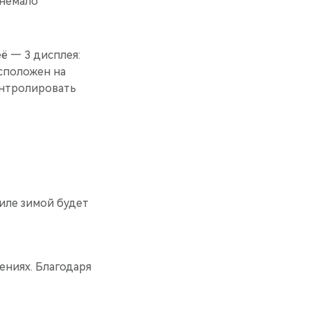
 немало
ё — 3 дисплея:
сположен на
онтролировать
иле зимой будет
ениях. Благодаря