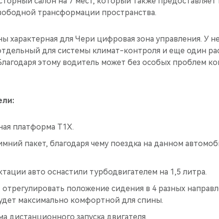
торный салон на 7 мест, который также предоставляет
вободной трансформации пространства.
ы характерная для Чери цифровая зона управления. У не
 отдельный для системы климат-контроля и еще один ра
Благодаря этому водитель может без особых проблем к
ели:
ая платформа T1X.
мний пакет, благодаря чему поездка на данном автомоб
тации авто оснастили турбодвигателем на 1,5 литра.
отрегулировать положение сидения в 4 разных направл
будет максимально комфортной для спины.
ма дистанционного запуска двигателя.