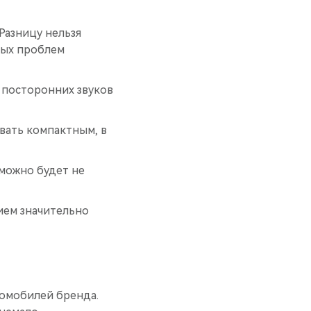
Разницу нельзя
бых проблем
 посторонних звуков
вать компактным, в
 можно будет не
ием значительно
томобилей бренда.