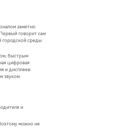
оналом заметно
 Первый говорит сам
й городской среды.
ом, быстрым
ная цифровая
я и дисплеев.
м звуком.
водителя и
 Поэтому можно не