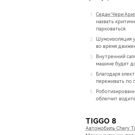
Седан Чери Ариз
назвать критичн
парковаться.
Шумоизоляция у
во время движе
Внутренний сало
машине будет д
Благодаря элект
переживать по п
Роботизированн
облегчит водит
TIGGO 8
Автомобиль Chery Ti