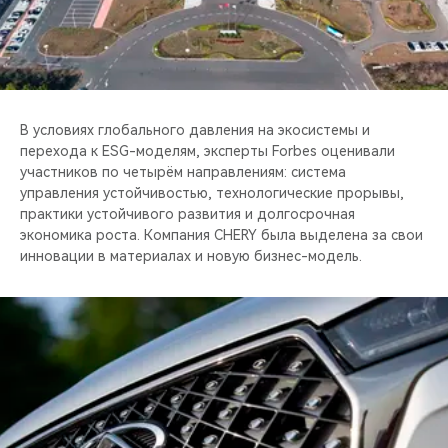
CHERY REMOTE
CHERY CONNECT
НАШИ МЕРОПРИЯТИЯ
В условиях глобального давления на экосистемы и
перехода к ESG-моделям, эксперты Forbes оценивали
CHERY ДЛЯ ДЕТЕЙ
участников по четырём направлениям: система
управления устойчивостью, технологические прорывы,
практики устойчивого развития и долгосрочная
экономика роста. Компания CHERY была выделена за свои
инновации в материалах и новую бизнес-модель.