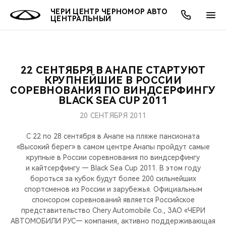
ЧЕРИ ЦЕНТР ЧЕРНОМОР АВТО
ЦЕНТРАЛЬНЫЙ
22 СЕНТЯБРЯ В АНАПЕ СТАРТУЮТ
ОНЛАЙН СЕРВИСЫ
ПОКУПАТЕЛЯМ
ВЛАДЕЛЬЦАМ
О КОМПАНИИ
МИР CHERY
МОДЕЛИ
КРУПНЕЙШИЕ В РОССИИ
СОРЕВНОВАНИЯ ПО ВИНДСЕРФИНГУ
BLACK SEA CUP 2011
О НАС
ВЫБОР И ПОКУПКА
СЕРВИС
О БРЕНДЕ
ВЫБОР И ПОКУПКА
ВСЕ МОДЕЛИ
20 СЕНТЯБРЯ 2011
МЫ В СОЦСЕТЯХ
КРЕДИТ И СТРАХОВАНИЕ
ЗАПЧАСТИ И АКСЕССУАРЫ
CHERY В СОЦСЕТЯХ
КРОССОВЕРЫ
С 22 по 28 сентября в Анапе на пляже пансионата
«Высокий берег» в самом центре Анапы пройдут самые
АКСЕССУАРЫ
ПОДДЕРЖКА
ЛЮДИ CHERY
крупные в России соревнования по виндсерфингу
СЕДАНЫ
и кайтсерфингу — Black Sea Cup 2011. В этом году
ТЕХНИЧЕСКОЕ ОБСЛУЖИВАНИЕ
БЛАГОТВОРИТЕЛЬНОСТЬ
бороться за кубок будут более 200 сильнейших
спортсменов из России и зарубежья. Официальным
НОВИНКИ
спонсором соревнований является Российское
CHERY И СПОРТ
представительство Chery Automobile Co., ЗАО «ЧЕРИ
АВТОМОБИЛИ РУС— компания, активно поддерживающая