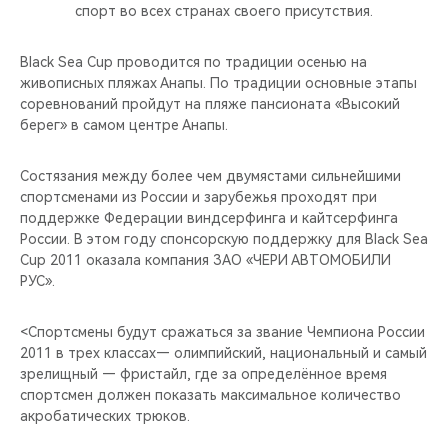
CHERY REMOTE
спорт во всех странах своего присутствия.
CHERY CONNECT
Black Sea Cup проводится по традиции осенью на
живописных пляжах Анапы. По традиции основные этапы
соревнований пройдут на пляже пансионата «Высокий
НАШИ МЕРОПРИЯТИЯ
берег» в самом центре Анапы.
CHERY ДЛЯ ДЕТЕЙ
Состязания между более чем двумястами сильнейшими
спортсменами из России и зарубежья проходят при
поддержке Федерации виндсерфинга и кайтсерфинга
России. В этом году спонсорскую поддержку для Black Sea
Cup 2011 оказала компания ЗАО «ЧЕРИ АВТОМОБИЛИ
РУС».
<Спортсмены будут сражаться за звание Чемпиона России
2011 в трех классах— олимпийский, национальный и самый
зрелищный — фристайл, где за определённое время
спортсмен должен показать максимальное количество
акробатических трюков.