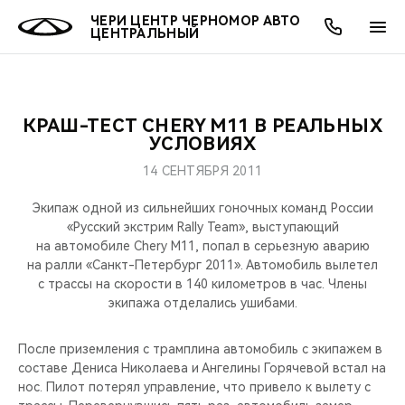
ЧЕРИ ЦЕНТР ЧЕРНОМОР АВТО
ЦЕНТРАЛЬНЫЙ
КРАШ-ТЕСТ CHERY M11 В РЕАЛЬНЫХ
ОНЛАЙН СЕРВИСЫ
ПОКУПАТЕЛЯМ
ВЛАДЕЛЬЦАМ
О КОМПАНИИ
МИР CHERY
МОДЕЛИ
УСЛОВИЯХ
14 СЕНТЯБРЯ 2011
О НАС
ВЫБОР И ПОКУПКА
СЕРВИС
О БРЕНДЕ
ВЫБОР И ПОКУПКА
ВСЕ МОДЕЛИ
Экипаж одной из сильнейших гоночных команд России
МЫ В СОЦСЕТЯХ
КРЕДИТ И СТРАХОВАНИЕ
ЗАПЧАСТИ И АКСЕССУАРЫ
CHERY В СОЦСЕТЯХ
«Русский экстрим Rally Team», выступающий
КРОССОВЕРЫ
на автомобиле Chery M11, попал в серьезную аварию
на ралли «Санкт-Петербург 2011». Автомобиль вылетел
АКСЕССУАРЫ
ПОДДЕРЖКА
ЛЮДИ CHERY
с трассы на скорости в 140 километров в час. Члены
СЕДАНЫ
экипажа отделались ушибами.
ТЕХНИЧЕСКОЕ ОБСЛУЖИВАНИЕ
БЛАГОТВОРИТЕЛЬНОСТЬ
НОВИНКИ
После приземления с трамплина автомобиль с экипажем в
CHERY И СПОРТ
составе Дениса Николаева и Ангелины Горячевой встал на
нос. Пилот потерял управление, что привело к вылету с