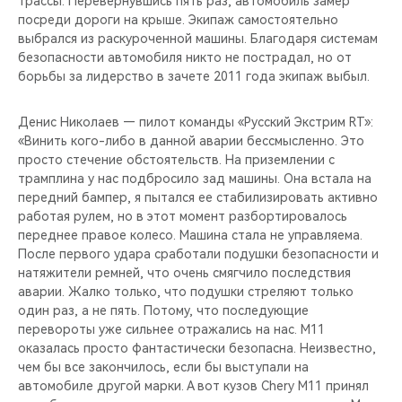
трассы. Перевернувшись пять раз, автомобиль замер
CHERY REMOTE
посреди дороги на крыше. Экипаж самостоятельно
выбрался из раскуроченной машины. Благодаря системам
CHERY CONNECT
безопасности автомобиля никто не пострадал, но от
борьбы за лидерство в зачете 2011 года экипаж выбыл.
НАШИ МЕРОПРИЯТИЯ
Денис Николаев — пилот команды «Русский Экстрим RT»:
CHERY ДЛЯ ДЕТЕЙ
«Винить кого-либо в данной аварии бессмысленно. Это
просто стечение обстоятельств. На приземлении с
трамплина у нас подбросило зад машины. Она встала на
передний бампер, я пытался ее стабилизировать активно
работая рулем, но в этот момент разбортировалось
переднее правое колесо. Машина стала не управляема.
После первого удара сработали подушки безопасности и
натяжители ремней, что очень смягчило последствия
аварии. Жалко только, что подушки стреляют только
один раз, а не пять. Потому, что последующие
перевороты уже сильнее отражались на нас. М11
оказалась просто фантастически безопасна. Неизвестно,
чем бы все закончилось, если бы выступали на
автомобиле другой марки. А вот кузов Chery M11 принял