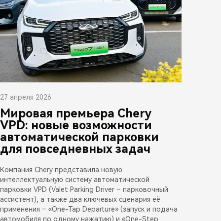
27 апреля 2026
Мировая премьера Chery
VPD: новые возможности
автоматической парковки
для повседневных задач
Компания Chery представила новую
интеллектуальную систему автоматической
парковки VPD (Valet Parking Driver – парковочный
ассистент), а также два ключевых сценария её
применения – «One-Tap Departure» (запуск и подача
автомобиля по одному нажатию) и «One-Step