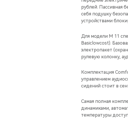
передние электриче
рублей. Пассивная б
себя подушку безоп
устройствами блоки
Для модели M 11 сп
Basiclowcost). Базо
электропакет (охран
рулевую колонку, ау
Комплектация Comfo
управлением аудиос
сидений стоит в сен
Самая полная компле
динамиками, автома
температуры доступн