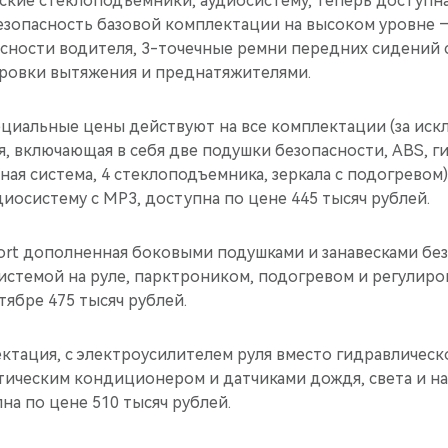
ские стеклоподъемники, аудиосистему, теперь доступна
езопасность базовой комплектации на высоком уровне 
асности водителя, 3-точечные ремни передних сидений
ровки вытяжения и преднатяжителями.
ециальные цены действуют на все комплектации (за ис
вая, включающая в себя две подушки безопасности, ABS, 
ная система, 4 стеклоподъемника, зеркала с подогревом
диосистему с МР3, доступна по цене 445 тысяч рублей.
rt дополненная боковыми подушками и занавесками без
истемой на руле, парктроником, подогревом и регулир
тябре 475 тысяч рублей.
ктация, с электроусилителем руля вместо гидравлическо
тическим кондиционером и датчиками дождя, света и н
а по цене 510 тысяч рублей.