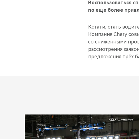
Воспользоваться с
по еще более прив
Кстати, стать води
Компания Chery сов
со сниженными проц
рассмотрения заяво
предложения трёх ба