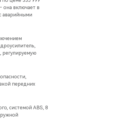
 по цене 335 999
— она включает в
 с аварийными
ключением
гидроусилитель,
), регулируемую
опасности,
овкой передних
го, системой ABS, 8
аружной