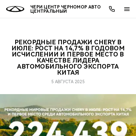
ЧЕРИ ЦЕНТР ЧЕРНОМОР АВТО
ЦЕНТРАЛЬНЫЙ
РЕКОРДНЫЕ ПРОДАЖИ CHERY В
ОНЛАЙН СЕРВИСЫ
ПОКУПАТЕЛЯМ
ВЛАДЕЛЬЦАМ
О КОМПАНИИ
МИР CHERY
МОДЕЛИ
ИЮЛЕ: РОСТ НА 14,7% В ГОДОВОМ
ИСЧИСЛЕНИИ И ПЕРВОЕ МЕСТО В
КАЧЕСТВЕ ЛИДЕРА
О НАС
ВЫБОР И ПОКУПКА
СЕРВИС
О БРЕНДЕ
ВЫБОР И ПОКУПКА
ВСЕ МОДЕЛИ
АВТОМОБИЛЬНОГО ЭКСПОРТА
КИТАЯ
МЫ В СОЦСЕТЯХ
КРЕДИТ И СТРАХОВАНИЕ
ЗАПЧАСТИ И АКСЕССУАРЫ
CHERY В СОЦСЕТЯХ
КРОССОВЕРЫ
5 АВГУСТА 2025
АКСЕССУАРЫ
ПОДДЕРЖКА
ЛЮДИ CHERY
СЕДАНЫ
ТЕХНИЧЕСКОЕ ОБСЛУЖИВАНИЕ
БЛАГОТВОРИТЕЛЬНОСТЬ
НОВИНКИ
CHERY И СПОРТ