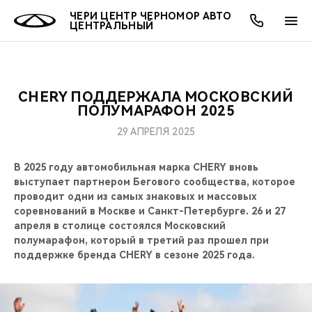
ЧЕРИ ЦЕНТР ЧЕРНОМОР АВТО
ЦЕНТРАЛЬНЫЙ
CHERY ПОДДЕРЖАЛА МОСКОВСКИЙ
ОНЛАЙН СЕРВИСЫ
ПОКУПАТЕЛЯМ
ВЛАДЕЛЬЦАМ
О КОМПАНИИ
МИР CHERY
МОДЕЛИ
ПОЛУМАРАФОН 2025
29 АПРЕЛЯ 2025
О НАС
ВЫБОР И ПОКУПКА
СЕРВИС
О БРЕНДЕ
ВЫБОР И ПОКУПКА
ВСЕ МОДЕЛИ
В 2025 году автомобильная марка CHERY вновь
МЫ В СОЦСЕТЯХ
КРЕДИТ И СТРАХОВАНИЕ
ЗАПЧАСТИ И АКСЕССУАРЫ
CHERY В СОЦСЕТЯХ
выступает партнером Бегового сообщества, которое
КРОССОВЕРЫ
проводит одни из самых знаковых и массовых
АКСЕССУАРЫ
ПОДДЕРЖКА
ЛЮДИ CHERY
соревнований в Москве и Санкт-Петербурге. 26 и 27
СЕДАНЫ
апреля в столице состоялся Московский
полумарафон, который в третий раз прошел при
ТЕХНИЧЕСКОЕ ОБСЛУЖИВАНИЕ
БЛАГОТВОРИТЕЛЬНОСТЬ
поддержке бренда CHERY в сезоне 2025 года.
НОВИНКИ
CHERY И СПОРТ