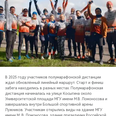
CHERY REMOTE
CHERY CONNECT
НАШИ МЕРОПРИЯТИЯ
CHERY ДЛЯ ДЕТЕЙ
В 2025 году участников полумарафонской дистанции
ждал обновлённый линейный маршрут. Старт и финиш
забега находились в разных местах. Полумарафонская
дистанция начиналась на улице Косыгина около
Университетской площади МГУ имени М.В. Ломоносова и
завершалась внутри Большой спортивной арены
Лужников. Участникам открылись виды на здание МГУ
имени М. В. Ломоносова, здание президиума Российской