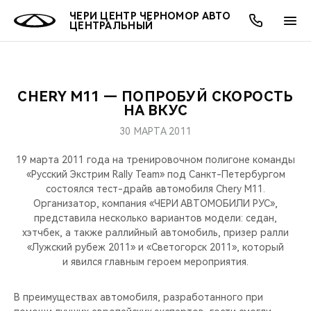
ЧЕРИ ЦЕНТР ЧЕРНОМОР АВТО
ЦЕНТРАЛЬНЫЙ
CHERY M11 — ПОПРОБУЙ СКОРОСТЬ
ОНЛАЙН СЕРВИСЫ
ПОКУПАТЕЛЯМ
ВЛАДЕЛЬЦАМ
О КОМПАНИИ
МИР CHERY
МОДЕЛИ
НА ВКУС
30 МАРТА 2011
О НАС
ВЫБОР И ПОКУПКА
СЕРВИС
О БРЕНДЕ
ВЫБОР И ПОКУПКА
ВСЕ МОДЕЛИ
19 марта 2011 года на тренировочном полигоне команды
МЫ В СОЦСЕТЯХ
КРЕДИТ И СТРАХОВАНИЕ
ЗАПЧАСТИ И АКСЕССУАРЫ
CHERY В СОЦСЕТЯХ
«Русский Экстрим Rally Team» под Санкт-Петербургом
КРОССОВЕРЫ
состоялся тест-драйв автомобиля Chery М11.
Организатор, компания «ЧЕРИ АВТОМОБИЛИ РУС»,
АКСЕССУАРЫ
ПОДДЕРЖКА
ЛЮДИ CHERY
представила несколько вариантов модели: седан,
СЕДАНЫ
хэтчбек, а также раллийный автомобиль, призер ралли
ТЕХНИЧЕСКОЕ ОБСЛУЖИВАНИЕ
БЛАГОТВОРИТЕЛЬНОСТЬ
«Лужский рубеж 2011» и «Светогорск 2011», который
и явился главным героем мероприятия.
НОВИНКИ
CHERY И СПОРТ
В преимуществах автомобиля, разработанного при