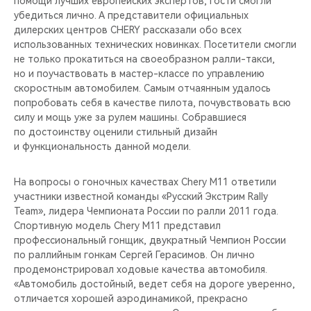
помощи лучших европейских экспертов, гости смогли
CHERY REMOTE
убедиться лично. А представители официальных
дилерских центров CHERY рассказали обо всех
CHERY CONNECT
использованных технических новинках. Посетители смогли
не только прокатиться на своеобразном ралли-такси,
НАШИ МЕРОПРИЯТИЯ
но и поучаствовать в мастер-классе по управлению
скоростным автомобилем. Самым отчаянным удалось
попробовать себя в качестве пилота, почувствовать всю
CHERY ДЛЯ ДЕТЕЙ
силу и мощь уже за рулем машины. Собравшиеся
по достоинству оценили стильный дизайн
и функциональность данной модели.
На вопросы о гоночных качествах Chery M11 ответили
участники известной команды «Русский Экстрим Rally
Team», лидера Чемпионата России по ралли 2011 года.
Спортивную модель Chery M11 представил
профессиональный гонщик, двукратный Чемпион России
по раллийным гонкам Сергей Герасимов. Он лично
продемонстрировал ходовые качества автомобиля.
«Автомобиль достойный, ведет себя на дороге уверенно,
отличается хорошей аэродинамикой, прекрасно