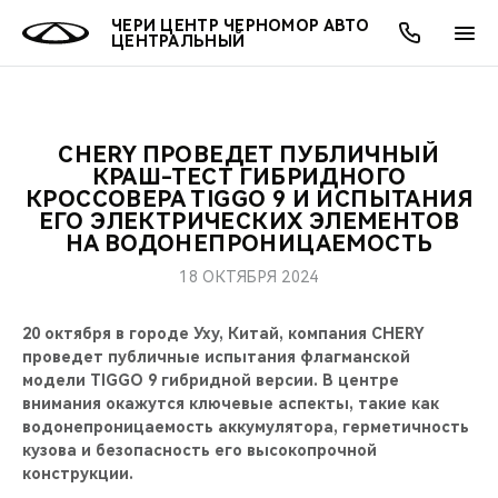
ЧЕРИ ЦЕНТР ЧЕРНОМОР АВТО
ЦЕНТРАЛЬНЫЙ
CHERY ПРОВЕДЕТ ПУБЛИЧНЫЙ
ОНЛАЙН СЕРВИСЫ
ПОКУПАТЕЛЯМ
ВЛАДЕЛЬЦАМ
О КОМПАНИИ
МИР CHERY
МОДЕЛИ
КРАШ-ТЕСТ ГИБРИДНОГО
КРОССОВЕРА TIGGO 9 И ИСПЫТАНИЯ
ЕГО ЭЛЕКТРИЧЕСКИХ ЭЛЕМЕНТОВ
О НАС
ВЫБОР И ПОКУПКА
СЕРВИС
О БРЕНДЕ
ВЫБОР И ПОКУПКА
ВСЕ МОДЕЛИ
НА ВОДОНЕПРОНИЦАЕМОСТЬ
МЫ В СОЦСЕТЯХ
КРЕДИТ И СТРАХОВАНИЕ
ЗАПЧАСТИ И АКСЕССУАРЫ
CHERY В СОЦСЕТЯХ
18 ОКТЯБРЯ 2024
КРОССОВЕРЫ
АКСЕССУАРЫ
ПОДДЕРЖКА
ЛЮДИ CHERY
20 октября в городе Уху, Китай, компания CHERY
проведет публичные испытания флагманской
СЕДАНЫ
модели TIGGO 9 гибридной версии. В центре
ТЕХНИЧЕСКОЕ ОБСЛУЖИВАНИЕ
БЛАГОТВОРИТЕЛЬНОСТЬ
внимания окажутся ключевые аспекты, такие как
НОВИНКИ
водонепроницаемость аккумулятора, герметичность
CHERY И СПОРТ
кузова и безопасность его высокопрочной
конструкции.