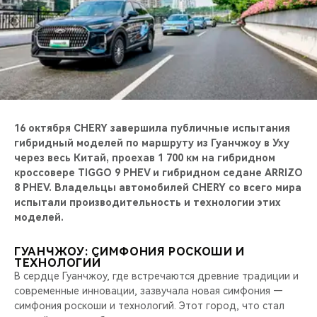
CHERY REMOTE
CHERY CONNECT
НАШИ МЕРОПРИЯТИЯ
CHERY ДЛЯ ДЕТЕЙ
16 октября CHERY завершила публичные испытания
гибридный моделей по маршруту из Гуанчжоу в Уху
через весь Китай, проехав 1 700 км на гибридном
кроссовере
TIGGO 9 PHEV и гибридном седане ARRIZO
8 PHEV. Владельцы автомобилей CHERY со всего мира
испытали производительность и технологии этих
моделей.
ГУАНЧЖОУ: СИМФОНИЯ РОСКОШИ И
ТЕХНОЛОГИЙ
В сердце Гуанчжоу, где встречаются древние традиции и
современные инновации, зазвучала новая симфония —
симфония роскоши и технологий. Этот город, что стал