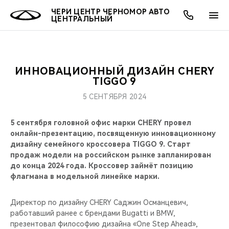
ЧЕРИ ЦЕНТР ЧЕРНОМОР АВТО
ЦЕНТРАЛЬНЫЙ
ИННОВАЦИОННЫЙ ДИЗАЙН CHERY
ОНЛАЙН СЕРВИСЫ
ПОКУПАТЕЛЯМ
ВЛАДЕЛЬЦАМ
О КОМПАНИИ
МИР CHERY
МОДЕЛИ
TIGGO 9
5 СЕНТЯБРЯ 2024
О НАС
ВЫБОР И ПОКУПКА
СЕРВИС
О БРЕНДЕ
ВЫБОР И ПОКУПКА
ВСЕ МОДЕЛИ
5 сентября головной офис марки CHERY провел
МЫ В СОЦСЕТЯХ
КРЕДИТ И СТРАХОВАНИЕ
ЗАПЧАСТИ И АКСЕССУАРЫ
CHERY В СОЦСЕТЯХ
онлайн-презентацию, посвященную инновационному
КРОССОВЕРЫ
дизайну семейного кроссовера TIGGO 9. Старт
АКСЕССУАРЫ
ПОДДЕРЖКА
ЛЮДИ CHERY
продаж модели на российском рынке запланирован
СЕДАНЫ
до конца 2024 года. Кроссовер займёт позицию
флагмана в модельной линейке марки.
ТЕХНИЧЕСКОЕ ОБСЛУЖИВАНИЕ
БЛАГОТВОРИТЕЛЬНОСТЬ
НОВИНКИ
Директор по дизайну CHERY Саджин Османцевич,
CHERY И СПОРТ
работавший ранее с брендами Bugatti и BMW,
презентовал философию дизайна «One Step Ahead»,