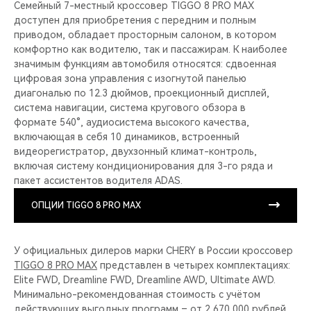
Семейный 7-местный кроссовер TIGGO 8 PRO MAX
доступен для приобретения с передним и полным
приводом, обладает просторным салоном, в котором
комфортно как водителю, так и пассажирам. К наиболее
значимым функциям автомобиля относятся: сдвоенная
цифровая зона управления с изогнутой панелью
диагональю по 12.3 дюймов, проекционный дисплей,
система навигации, система кругового обзора в
формате 540°, аудиосистема высокого качества,
включающая в себя 10 динамиков, встроенный
видеорегистратор, двухзонный климат-контроль,
включая систему кондиционирования для 3-го ряда и
пакет ассистентов водителя ADAS.
ОПЦИИ TIGGO 8 PRO MAX
У официальных дилеров марки CHERY в России кроссовер
TIGGO 8 PRO MAX
представлен в четырех комплектациях:
Elite FWD, Dreamline FWD, Dreamline AWD, Ultimate AWD.
Минимально-рекомендованная стоимость с учётом
действующих выгодных программ – от 2 670 000 рублей.