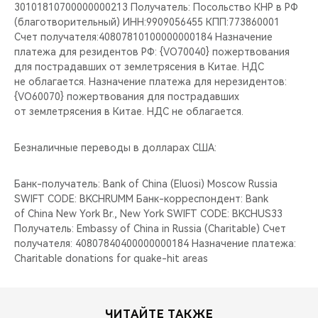
30101810700000000213 Получатель: Посольство КНР в РФ
(благотворительный) ИНН:9909056455 КПП:773860001
Счет получателя:40807810100000000184 Назначение
платежа для резидентов РФ: {VO70040} пожертвования
для пострадавших от землетрясения в Китае. НДС
не облагается. Назначение платежа для нерезидентов:
{VO60070} пожертвования для пострадавших
от землетрясения в Китае. НДС не облагается.
Безналичные переводы в долларах США:
Банк-получатель: Bank of China (Eluosi) Moscow Russia
SWIFT CODE: BKCHRUMM Банк-корреспондент: Bank
of China New York Br., New York SWIFT CODE: BKCHUS33
Получатель: Embassy of China in Russia (Charitable) Счет
получателя: 40807840400000000184 Назначение платежа:
Charitable donations for quake-hit areas
ЧИТАЙТЕ ТАКЖЕ