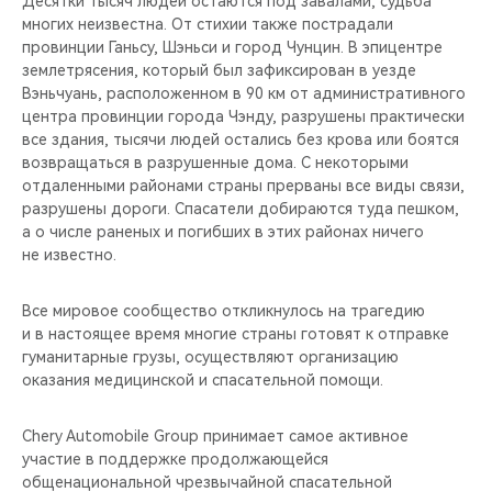
Десятки тысяч людей остаются под завалами, судьба
CHERY REMOTE
многих неизвестна. От стихии также пострадали
провинции Ганьсу, Шэньси и город Чунцин. В эпицентре
CHERY CONNECT
землетрясения, который был зафиксирован в уезде
Вэньчуань, расположенном в 90 км от административного
НАШИ МЕРОПРИЯТИЯ
центра провинции города Чэнду, разрушены практически
все здания, тысячи людей остались без крова или боятся
возвращаться в разрушенные дома. С некоторыми
CHERY ДЛЯ ДЕТЕЙ
отдаленными районами страны прерваны все виды связи,
разрушены дороги. Спасатели добираются туда пешком,
а о числе раненых и погибших в этих районах ничего
не известно.
Все мировое сообщество откликнулось на трагедию
и в настоящее время многие страны готовят к отправке
гуманитарные грузы, осуществляют организацию
оказания медицинской и спасательной помощи.
Chery Automobile Group принимает самое активное
участие в поддержке продолжающейся
общенациональной чрезвычайной спасательной