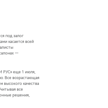
ся под залог
ми касается всей
иалисты
салонах —
 РУС» еще 1 июля,
о. Все возрастающая
м высокого качества
читывая все
онные решения,