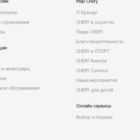
елям
Мир Chery
покупка
О бренде
и страхование
CHERY в соцсетях
ары
Люди CHERY
Благотворительность
цам
CHERY и СПОРТ
CHERY Remote
 и аксессуары
CHERY Connect
жка
Наши мероприятия
ское обслуживание
CHERY для детей
Онлайн сервисы
Выбор и покупка