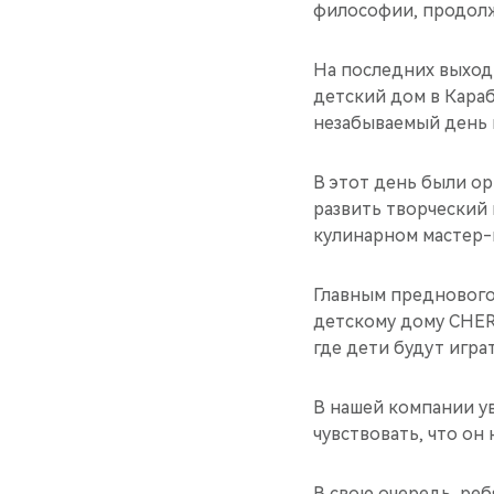
философии, продолж
На последних выход
детский дом в Караб
незабываемый день 
В этот день были о
развить творческий 
кулинарном мастер-к
Главным преднового
детскому дому CHERY
где дети будут игра
В нашей компании у
чувствовать, что он 
В свою очередь, реб