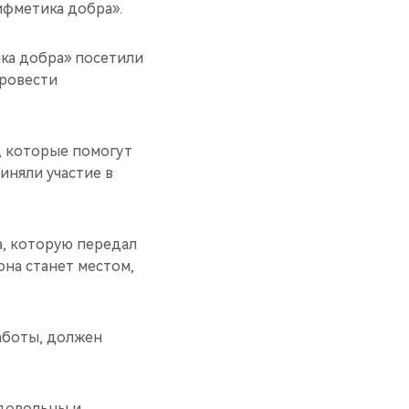
фметика добра».
ка добра» посетили
провести
, которые помогут
иняли участие в
а, которую передал
она станет местом,
аботы, должен
 довольны и