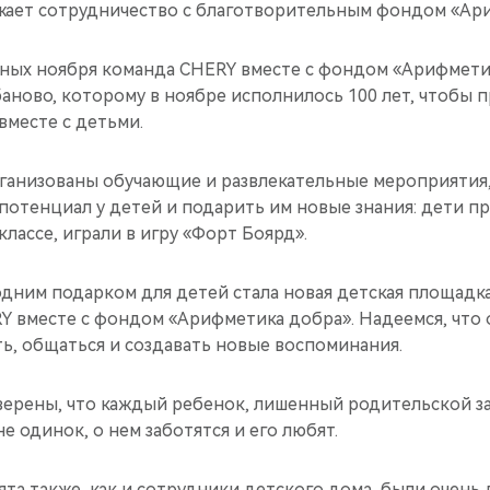
ает сотрудничество с благотворительным фондом «Ари
ных ноября команда CHERY вместе с фондом «Арифмети
аново, которому в ноябре исполнилось 100 лет, чтобы 
вместе с детьми.
рганизованы обучающие и развлекательные мероприятия
потенциал у детей и подарить им новые знания: дети пр
лассе, играли в игру «Форт Боярд».
дним подарком для детей стала новая детская площадк
 вместе с фондом «Арифметика добра». Надеемся, что 
ть, общаться и создавать новые воспоминания.
верены, что каждый ребенок, лишенный родительской з
не одинок, о нем заботятся и его любят.
ята также, как и сотрудники детского дома, были очень