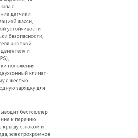
кала с
дние датчики
зацией шасси,
вой устойчивости
шки безопасности,
теля кнопкой,
 двигателя и
PS),
вки положения
двухзонный климат-
му c шестью
одную зарядку для
ыводит бестселлер
ение к перечню
ю крышу с люком и
вида, электрохромное