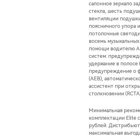
салонное зеркало за
стекла, шесть поду
вентиляции подушки
поясничного упора 
потолочные светоди
восемь музыкальных 
помощи водителю AD
систем: предупрежд
удержание в полосе 
предупреждение о ф
(AEB), автоматическ
ассистент при откр
столкновении (RCTA)
Минимальная рекоме
комплектации Elite с
рублей. Дистрибьют
максимальная выгода