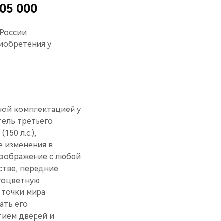
05 000
 России
иобретения у
чной комплектацией у
тель третьего
50 л.с.),
е изменения в
 изображение с любой
стве, передние
огоцветную
 точки мира
ать его
тием дверей и