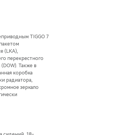
неприводным TIGGO 7
пакетом
е (LKA),
его перекрестного
(DOW). Также в
анная коробка
ки радиатора,
хромное зеркало
гически
а сидений, 18-