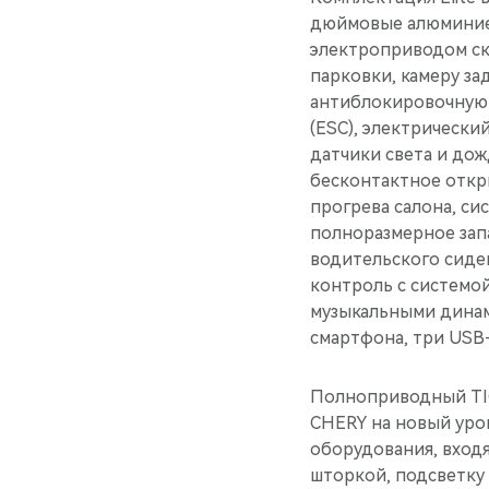
дюймовые алюминиев
электроприводом ск
парковки, камеру за
антиблокировочную 
(ESС), электрически
датчики света и дож
бесконтактное откр
прогрева салона, си
полноразмерное зап
водительского сиде
контроль с системой
музыкальными динам
смартфона, три USB-
Полноприводный TI
CHERY на новый уро
оборудования, входя
шторкой, подсветку 