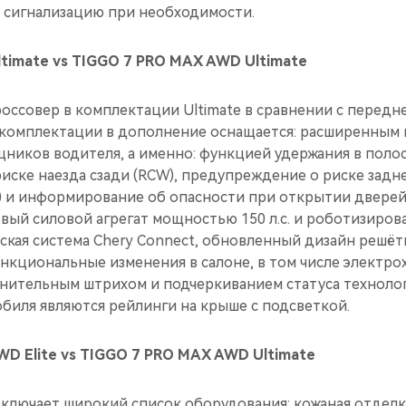
 сигнализацию при необходимости.
timate vs TIGGO 7 PRO MAX AWD Ultimate
ссовер в комплектации Ultimate в сравнении с перед
комплектации в дополнение оснащается: расширенным 
ников водителя, а именно: функцией удержания в полос
иске наезда сзади (RCW), предупреждение о риске задн
) и информирование об опасности при открытии дверей 
вый силовой агрегат мощностью 150 л.c. и роботизиров
ская система Chery Connect, обновленный дизайн решёт
нкциональные изменения в салоне, в том числе электро
лнительным штрихом и подчеркиванием статуса техноло
биля являются рейлинги на крыше с подсветкой.
D Elite vs TIGGO 7 PRO MAX AWD Ultimate
включает широкий список оборудования: кожаная отделк