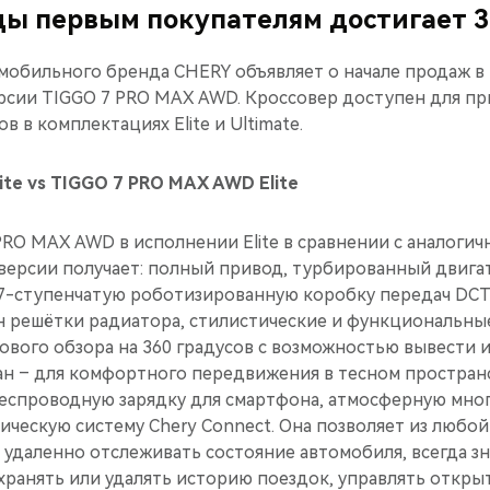
ды первым покупателям достигает 3
обильного бренда CHERY объявляет о начале продаж в
сии TIGGO 7 PRO MAX AWD. Кроссовер доступен для пр
 в комплектациях Elite и Ultimate.
ite vs TIGGO 7 PRO MAX AWD Elite
RO MAX AWD в исполнении Elite в сравнении с аналоги
ерсии получает: полный привод, турбированный двига
 7-ступенчатую роботизированную коробку передач DCT (1
 решётки радиатора, стилистические и функциональны
гового обзора на 360 градусов с возможностью вывести
ран – для комфортного передвижения в тесном простран
беспроводную зарядку для смартфона, атмосферную мн
ическую систему Chery Connect. Она позволяет из любой
, удаленно отслеживать состояние автомобиля, всегда зн
хранять или удалять историю поездок, управлять откры