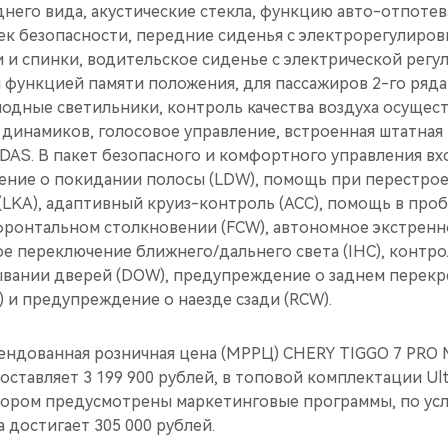
днего вида, акустические стекла, функцию авто-отпоте
шек безопасности, передние сиденья с электрорегулиро
 и спинки, водительское сиденье с электрической регу
и функцией памяти положения, для пассажиров 2-го ряд
одные светильники, контроль качества воздуха осущест
динамиков, голосовое управление, встроенная штатная 
AS. В пакет безопасного и комфортного управления вх
ение о покидании полосы (LDW), помощь при перестроен
(LKA), адаптивный круиз-контроль (ACC), помощь в пробк
ронтальном столкновении (FCW), автономное экстрен
ое переключение ближнего/дальнего света (IHC), контрол
ывании дверей (DOW), предупреждение о заднем перек
 и предупреждение о наезде сзади (RCW).
ндованная розничная цена (МРРЦ) CHERY TIGGO 7 PRO
оставляет 3 199 900 рублей, в топовой комплектации Ulti
ором предусмотрены маркетинговые программы, по ус
 достигает 305 000 рублей.