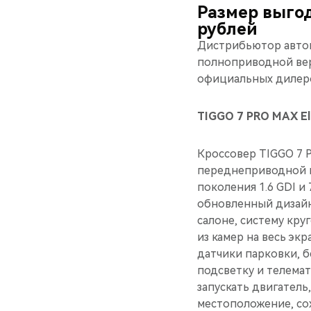
Размер выго
рублей
Дистрибьютор автом
полноприводной вер
официальных дилеров
TIGGO 7 PRO MAX El
Кроссовер TIGGO 7 P
переднеприводной в
поколения 1.6 GDI и
обновленный дизайн
салоне, систему кру
из камер на весь эк
датчики парковки, 
подсветку и телемат
запускать двигатель
местоположение, со