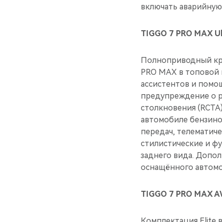
включать аварийную
TIGGO 7 PRO MAX Ul
Полноприводный кро
PRO MAX в топовой 
ассистентов и помощ
предупреждение о р
столкновения (RCTA
автомобиле бензино
передач, телематиче
стилистические и фу
заднего вида. Допо
оснащённого автомо
TIGGO 7 PRO MAX AW
Комплектация Elite 