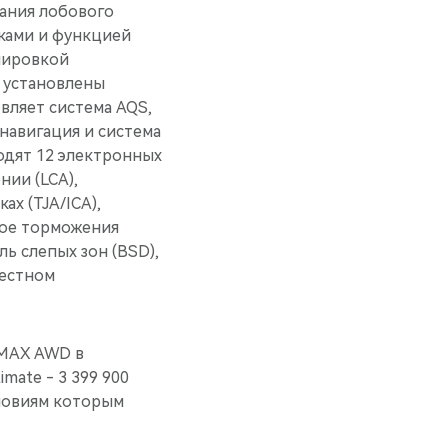
вания лобового
вками и функцией
лировкой
а установлены
вляет система AQS,
навигация и система
одят 12 электронных
ии (LCA),
ах (TJA/ICA),
ное торможения
ь слепых зон (BSD),
рестном
 MAX AWD в
mate - 3 399 900
ловиям которым