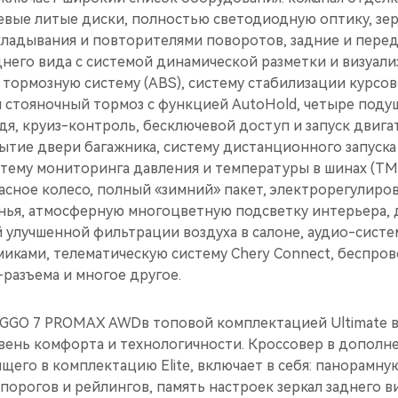
ые литые диски, полностью светодиодную оптику, зер
ладывания и повторителями поворотов, задние и пере
днего вида c системой динамической разметки и визуали
тормозную систему (ABS), систему стабилизации курсо
й стояночный тормоз с функцией AutoHold, четыре поду
дя, круиз-контроль, бесключевой доступ и запуск двига
ытие двери багажника, систему дистанционного запуска
стему мониторинга давления и температуры в шинах (TM
асное колесо, полный «зимний» пакет, электрорегулиро
нья, атмосферную многоцветную подсветку интерьера, 
 улучшенной фильтрации воздуха в салоне, aудио-систе
иками, телематическую систему Chery Connect, беспров
разъема и многое другое.
GGO 7 PROMAX AWDв топовой комплектацией Ultimate в
вень комфорта и технологичности. Кроссовер в дополн
щего в комплектацию Elite, включает в себя: панорамну
порогов и рейлингов, память настроек зеркал заднего 