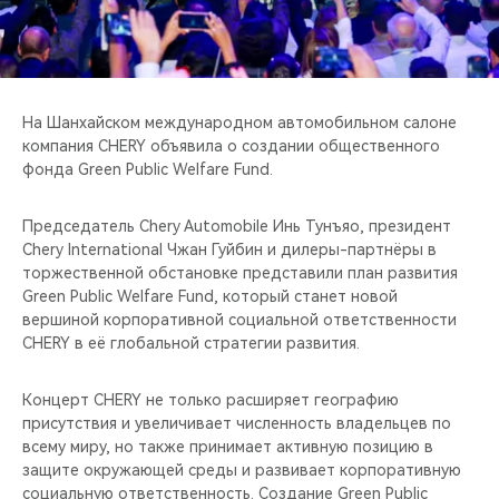
CHERY REMOTE
CHERY CONNECT
НАШИ МЕРОПРИЯТИЯ
На Шанхайском международном автомобильном салоне
компания CHERY объявила о создании общественного
фонда Green Public Welfare Fund.
CHERY ДЛЯ ДЕТЕЙ
Председатель Chery Automobile Инь Тунъяо, президент
Chery International Чжан Гуйбин и дилеры-партнёры в
торжественной обстановке представили план развития
Green Public Welfare Fund, который станет новой
вершиной корпоративной социальной ответственности
CHERY в её глобальной стратегии развития.
Концерт CHERY не только расширяет географию
присутствия и увеличивает численность владельцев по
всему миру, но также принимает активную позицию в
защите окружающей среды и развивает корпоративную
социальную ответственность. Создание Green Public