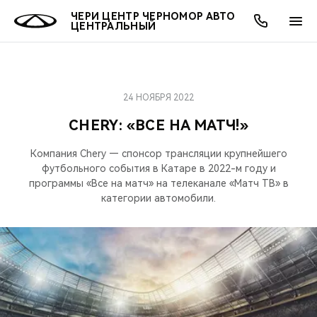
ЧЕРИ ЦЕНТР ЧЕРНОМОР АВТО
ЦЕНТРАЛЬНЫЙ
24 НОЯБРЯ 2022
ОНЛАЙН СЕРВИСЫ
ПОКУПАТЕЛЯМ
ВЛАДЕЛЬЦАМ
О КОМПАНИИ
МИР CHERY
МОДЕЛИ
CHERY: «ВСЕ НА МАТЧ!»
О НАС
ВЫБОР И ПОКУПКА
СЕРВИС
О БРЕНДЕ
ВЫБОР И ПОКУПКА
ВСЕ МОДЕЛИ
Компания Chery — спонсор трансляции крупнейшего
футбольного события в Катаре в 2022-м году и
МЫ В СОЦСЕТЯХ
КРЕДИТ И СТРАХОВАНИЕ
ЗАПЧАСТИ И АКСЕССУАРЫ
CHERY В СОЦСЕТЯХ
программы «Все на матч» на телеканале «Матч ТВ» в
КРОССОВЕРЫ
категории автомобили.
АКСЕССУАРЫ
ПОДДЕРЖКА
ЛЮДИ CHERY
СЕДАНЫ
ТЕХНИЧЕСКОЕ ОБСЛУЖИВАНИЕ
БЛАГОТВОРИТЕЛЬНОСТЬ
НОВИНКИ
CHERY И СПОРТ