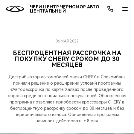
ЧЕРИ ЦЕНТР ЧЕРНОМОР АВТО
ЦЕНТРАЛЬНЫЙ
06 МАЯ 2022
ОНЛАЙН СЕРВИСЫ
ПОКУПАТЕЛЯМ
ВЛАДЕЛЬЦАМ
О КОМПАНИИ
МИР CHERY
МОДЕЛИ
БЕСПРОЦЕНТНАЯ РАССРОЧКА НА
ПОКУПКУ CHERY СРОКОМ ДО 30
О НАС
ВЫБОР И ПОКУПКА
СЕРВИС
О БРЕНДЕ
ВЫБОР И ПОКУПКА
ВСЕ МОДЕЛИ
МЕСЯЦЕВ
МЫ В СОЦСЕТЯХ
КРЕДИТ И СТРАХОВАНИЕ
ЗАПЧАСТИ И АКСЕССУАРЫ
CHERY В СОЦСЕТЯХ
Дистрибьютор автомобилей марки CHERY и Совкомбанк
КРОССОВЕРЫ
приняли решение о расширении условий программы
АКСЕССУАРЫ
ПОДДЕРЖКА
ЛЮДИ CHERY
«Авторассрочка по карте Халва» после проведенного
опроса среди потенциальных покупателей. Обновленная
СЕДАНЫ
программа позволяет приобрести кроссоверы CHERY в
ТЕХНИЧЕСКОЕ ОБСЛУЖИВАНИЕ
БЛАГОТВОРИТЕЛЬНОСТЬ
беспроцентную рассрочку сроком до 30 месяцев и без
первоначального взноса. Обновленная программа
НОВИНКИ
CHERY И СПОРТ
начинает действовать с 8 мая.