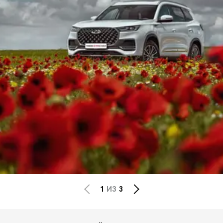
1
ИЗ
3