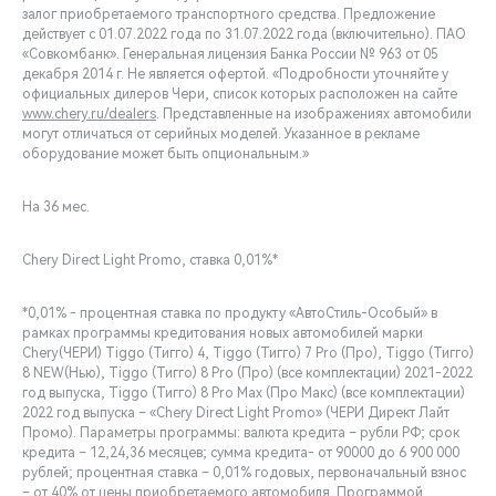
залог приобретаемого транспортного средства. Предложение
действует с 01.07.2022 года по 31.07.2022 года (включительно). ПАО
«Совкомбанк». Генеральная лицензия Банка России № 963 от 05
декабря 2014 г. Не является офертой. «Подробности уточняйте у
официальных дилеров Чери, список которых расположен на сайте
www.chery.ru/dealers
. Представленные на изображениях автомобили
могут отличаться от серийных моделей. Указанное в рекламе
оборудование может быть опциональным.»
На 36 мес.
Chery Direct Light Promo, ставка 0,01%*
*0,01% - процентная ставка по продукту «АвтоСтиль-Особый» в
рамках программы кредитования новых автомобилей марки
Chery(ЧЕРИ) Tiggo (Тигго) 4, Tiggo (Тигго) 7 Pro (Про), Tiggo (Тигго)
8 NEW(Нью), Tiggo (Тигго) 8 Pro (Про) (все комплектации) 2021-2022
год выпуска, Tiggo (Тигго) 8 Pro Max (Про Макс) (все комплектации)
2022 год выпуска – «Chery Direct Light Promo» (ЧЕРИ Директ Лайт
Промо). Параметры программы: валюта кредита – рубли РФ; срок
кредита – 12,24,36 месяцев; сумма кредита- от 90000 до 6 900 000
рублей; процентная ставка – 0,01% годовых, первоначальный взнос
– от 40% от цены приобретаемого автомобиля. Программой