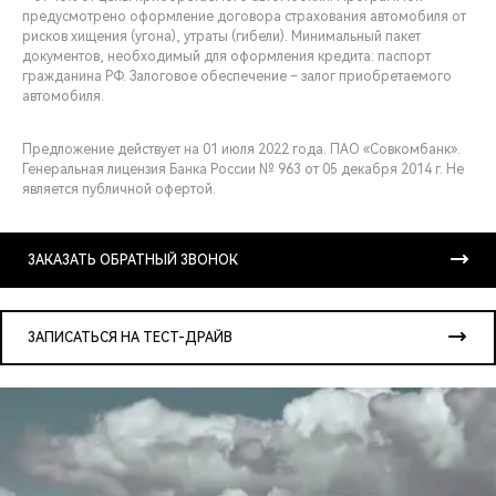
предусмотрено оформление договора страхования автомобиля от
рисков хищения (угона), утраты (гибели). Минимальный пакет
документов, необходимый для оформления кредита: паспорт
гражданина РФ. Залоговое обеспечение – залог приобретаемого
автомобиля.
Предложение действует на 01 июля 2022 года. ПАО «Совкомбанк».
Генеральная лицензия Банка России № 963 от 05 декабря 2014 г. Не
является публичной офертой.
ЗАКАЗАТЬ ОБРАТНЫЙ ЗВОНОК
ЗАПИСАТЬСЯ НА ТЕСТ-ДРАЙВ