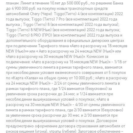
планам. Лимит в течение 10 лет до 500 000 руб., по решению Банка
до 4 900 000 руб. на покупку новых транспортных средств
автомобилей Chery (Чери): Tiggo(Тигго) 4 (все комплектации) 2022
года выпуска; Tiggo (Тигго) 7 Pro (все комплектации) 2022 года
выпуска ; Tiggo (Тигго) 8 (все комплектации) 2022 года выпуска);
Tiggo (Тигго) 8 NEW(Нью) (все комплектации) 2022 года выпуска;
Tiggo (Тигго) 8 PRO (ПРО) (все комплектации) 2022 года выпуска и
дополнительного оборудования в официальных дилерских центрах
при подключении Тарифного плана «Авто в рассрочку на 18 месяцев
NEW (Нью)»» или « Авто в рассрочку на 24 месяца NEW (Нью)» или
«Авто в рассрочку на 30 месяцев NEW (Нью)». Комиссия за
подключение: «Авто в рассрочку на 18 месяцев NEW (Нью)» - 1/18 от
суммы увеличенного лимита в рамках тарифного плана, взимается
при несоблюдении условия ежемесячного совершения от 5 покупок
по «Карта «Халва» на общую сумму от 10 000 руб.; «Авто в рассрочку
на 24 месяца NEW (Нью)» - 2/24 от суммы увеличенного лимита в
рамках тарифного плана, где 1/24 взимается (безусловно) за
увеличение срока рассрочки до 24 мес. и 1/24 взимается при
несоблюдении вышеуказанных условий о покупках; «Авто в
рассрочку на 30 месяцев NEW (Нью)» - 4/30 от суммы увеличенного
лимита в рамках тарифного плана, где 2/30 взимается (безусловно)
за увеличение срока рассрочки до 30 мес. и 2/30 взимается при
несоблюдении вышеуказанных условий о покупках. Договором
предусмотрено оформление договора страхования автомобиля от
рисков хищения (угона), утраты (гибели). Залоговое обеспечение –