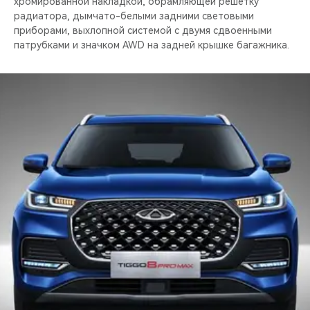
хромированной накладкой, обрамляющей решетку
радиатора, дымчато-белыми задними световыми
приборами, выхлопной системой с двумя сдвоенными
патрубками и значком AWD на задней крышке багажника.