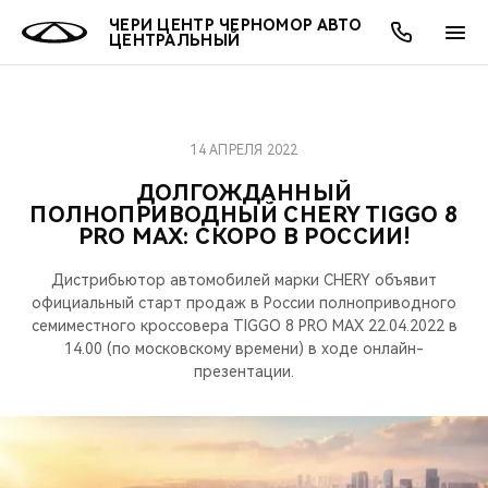
ЧЕРИ ЦЕНТР ЧЕРНОМОР АВТО
ЦЕНТРАЛЬНЫЙ
14 АПРЕЛЯ 2022
ОНЛАЙН СЕРВИСЫ
ПОКУПАТЕЛЯМ
ВЛАДЕЛЬЦАМ
О КОМПАНИИ
МИР CHERY
МОДЕЛИ
ДОЛГОЖДАННЫЙ
ПОЛНОПРИВОДНЫЙ CHERY TIGGO 8
О НАС
ВЫБОР И ПОКУПКА
СЕРВИС
О БРЕНДЕ
ВЫБОР И ПОКУПКА
ВСЕ МОДЕЛИ
PRO MAX: СКОРО В РОССИИ!
МЫ В СОЦСЕТЯХ
КРЕДИТ И СТРАХОВАНИЕ
ЗАПЧАСТИ И АКСЕССУАРЫ
CHERY В СОЦСЕТЯХ
Дистрибьютор автомобилей марки CHERY объявит
КРОССОВЕРЫ
официальный старт продаж в России полноприводного
АКСЕССУАРЫ
ПОДДЕРЖКА
ЛЮДИ CHERY
семиместного кроссовера TIGGO 8 PRO MAX 22.04.2022 в
14.00 (по московскому времени) в ходе онлайн-
СЕДАНЫ
презентации.
ТЕХНИЧЕСКОЕ ОБСЛУЖИВАНИЕ
БЛАГОТВОРИТЕЛЬНОСТЬ
НОВИНКИ
CHERY И СПОРТ