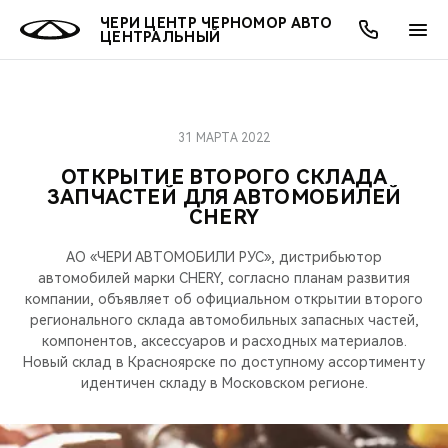
ЧЕРИ ЦЕНТР ЧЕРНОМОР АВТО
ЦЕНТРАЛЬНЫЙ
31 МАРТА 2022
ОНЛАЙН СЕРВИСЫ
ПОКУПАТЕЛЯМ
ВЛАДЕЛЬЦАМ
О КОМПАНИИ
МИР CHERY
МОДЕЛИ
ОТКРЫТИЕ ВТОРОГО СКЛАДА
ЗАПЧАСТЕЙ ДЛЯ АВТОМОБИЛЕЙ
О НАС
ВЫБОР И ПОКУПКА
СЕРВИС
О БРЕНДЕ
ВЫБОР И ПОКУПКА
ВСЕ МОДЕЛИ
CHERY
МЫ В СОЦСЕТЯХ
КРЕДИТ И СТРАХОВАНИЕ
ЗАПЧАСТИ И АКСЕССУАРЫ
CHERY В СОЦСЕТЯХ
АО «ЧЕРИ АВТОМОБИЛИ РУС», дистрибьютор
КРОССОВЕРЫ
автомобилей марки CHERY, согласно планам развития
АКСЕССУАРЫ
ПОДДЕРЖКА
ЛЮДИ CHERY
компании, объявляет об официальном открытии второго
регионального склада автомобильных запасных частей,
СЕДАНЫ
компонентов, аксессуаров и расходных материалов.
ТЕХНИЧЕСКОЕ ОБСЛУЖИВАНИЕ
БЛАГОТВОРИТЕЛЬНОСТЬ
Новый склад в Красноярске по доступному ассортименту
идентичен складу в Московском регионе.
НОВИНКИ
CHERY И СПОРТ