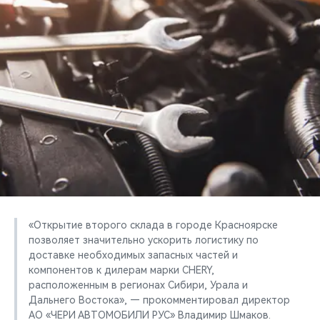
CHERY REMOTE
CHERY CONNECT
НАШИ МЕРОПРИЯТИЯ
CHERY ДЛЯ ДЕТЕЙ
«Открытие второго склада в городе Красноярске
позволяет значительно ускорить логистику по
доставке необходимых запасных частей и
компонентов к дилерам марки CHERY,
расположенным в регионах Сибири, Урала и
Дальнего Востока», — прокомментировал директор
АО «ЧЕРИ АВТОМОБИЛИ РУС» Владимир Шмаков.