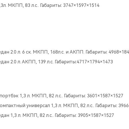
3л. МКПП, 83 л.с.. Габариты: 3747×1597×1514
едан 2.0 л. 6 ск. МКПП, 168л.с. и АКПП. Габариты: 4968×18
едан 2.0 л. АКПП, 139 л.с. Габариты:4717×1794×1473
портбэк 1,3 л. МКПП, 82 л.с.. Габариты: 3601×1587×1527
компактный универсал 1,3 л. МКПП, 82 л.с.. Габариты: 396
едан 1,3 л. МКПП, 82 л.с.. Габариты: 3905×1587×1527