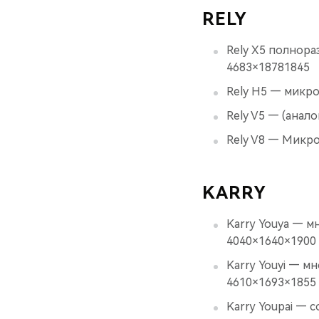
RELY
Rely X5 полнораз
4683×18781845
Rely H5 — микроа
Rely V5 — (анало
Rely V8 — Микро
KARRY
Karry Youya — мн
4040×1640×1900
Karry Youyi — мн
4610×1693×1855
Karry Youpai — 