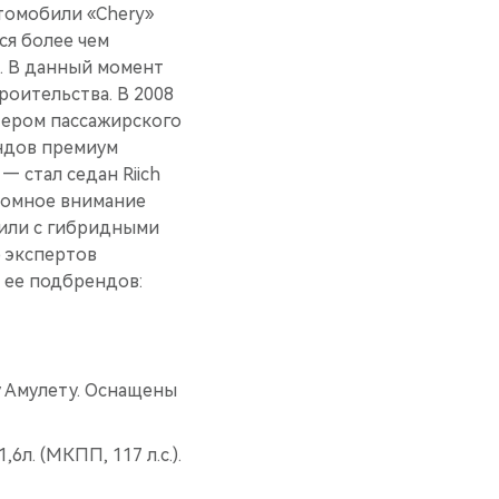
томобили «Chery»
ся более чем
е. В данный момент
роительства. В 2008
тером пассажирского
ендов премиум
— стал седан Riich
ромное внимание
били с гибридными
 экспертов
 ее подбрендов:
у Амулету. Оснащены
,6л. (МКПП, 117 л.с.).