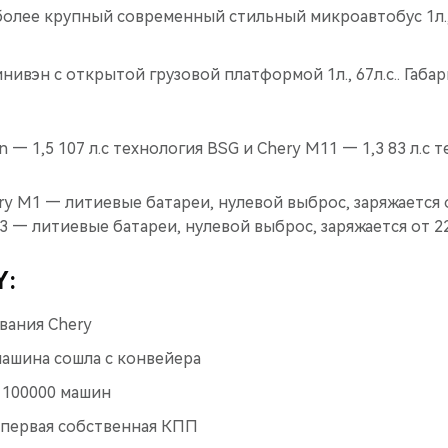
более крупный современный стильный микроавтобус 1л., 6
минивэн с открытой грузовой платформой 1л., 67л.с.. Габа
n — 1,5 107 л.с технология BSG и Chery М11 — 1,3 83 л.с 
y М1 — литиевые батареи, нулевой выброс, заряжается о
o 3 — литиевые батареи, нулевой выброс, заряжается от 220
Y:
вания Chery
машина сошла с конвейера
 100000 машин
 первая собственная КПП