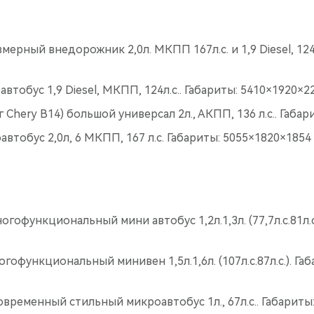
мерный внедорожник 2,0л. МКПП 167л.с. и 1,9 Diesel, 124л
втобус 1,9 Diesel, МКПП, 124л.с.. Габариты: 5410×1920×2
г Chery В14) большой универсал 2л., АКПП, 136 л.с.. Габа
автобус 2,0л, 6 МКПП, 167 л.с. Габариты: 5055×1820×1854
огофункциональный мини автобус 1,2л.1,3л. (77,7л.с.81л.с
огофункциональный минивен 1,5л.1,6л. (107л.с.87л.с.). Га
современный стильный микроавтобус 1л., 67л.с.. Габариты