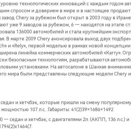
 уровню технологических инноваций с каждым годом ав
ьшим спросом и доверием в мире и в настоящее продают
й завод Chery за рубежом был открыт в 2003 году в Иран
ают уже 9 заводов за рубежом, 6 — находятся на этапе ст
ировала 136000 автомобилей и стала крупнейшим экспор
ая. В марте 2009 Chery анонсировала выход двух подбр
ich» и «Rely», первой моделью в рамках новой концепции 
сширена линейка коммерческих автомобилей «Karry». Ог
ески безопасным технологиям, разрабатываются автомо
иловыми установками. На автосалоне в Шанхае вниманию
сего мира были представлены следующие модели Chery и
— седан и хетчбэк, которые пришли на смену популярном
 мощностью 107 л.с.. Габариты: 41(2)39×1686×1492
 — седан и хетчбэк, с двигателями 2л. (АКПП, 136 л.с.) и 1
794(2)х1464(7.