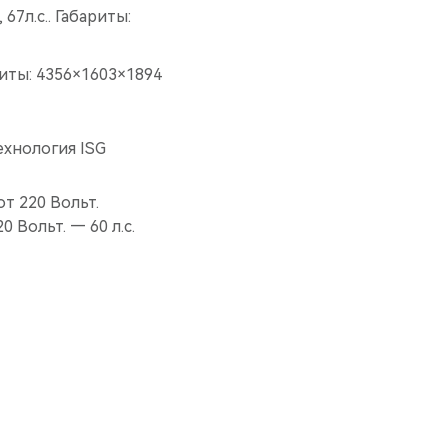
7л.с.. Габариты:
риты: 4356×1603×1894
технология ISG
т 220 Вольт.
 Вольт. — 60 л.с.