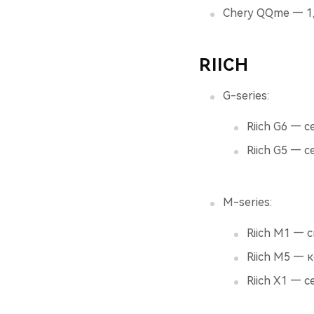
Chery QQme — 1,
RIICH
G-series:
Riich G6 — с
Riich G5 — с
M-series:
Riich М1 — с
Riich М5 — 
Riich Х1 — с