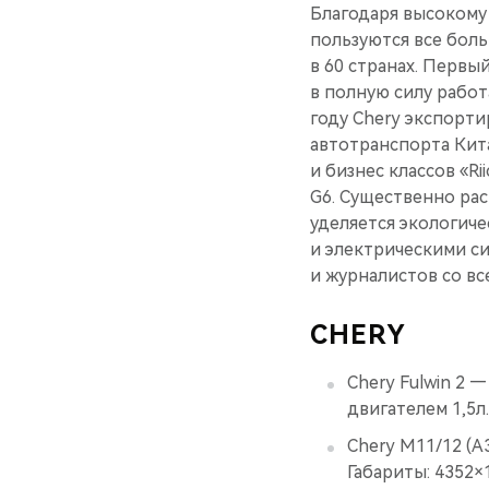
Благодаря высокому
пользуются все бол
в 60 странах. Первы
в полную силу работ
году Chery экспорт
автотранспорта Кит
и бизнес классов «Ri
G6. Существенно ра
уделяется экологич
и электрическими с
и журналистов со в
CHERY
Chery Fulwin 2 
двигателем 1,5л.
Chery M11/12 (A3)
Габариты: 4352×1