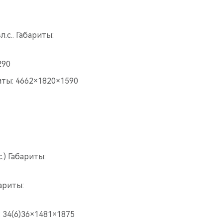
.с.. Габариты:
290
риты: 4662×1820×1590
.) Габариты:
бариты:
: 34(6)36×1481×1875