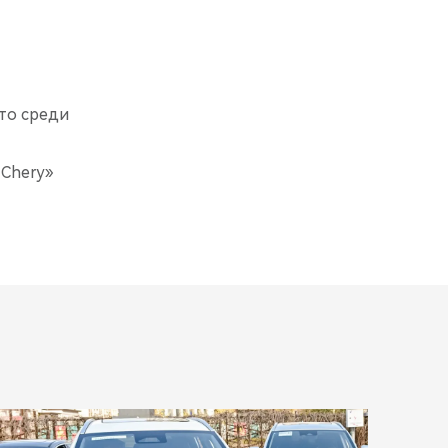
то среди
 Chery»