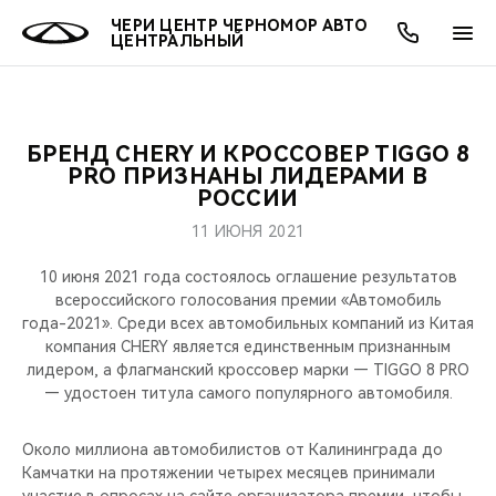
ЧЕРИ ЦЕНТР ЧЕРНОМОР АВТО
ЦЕНТРАЛЬНЫЙ
БРЕНД CHERY И КРОССОВЕР TIGGO 8
ОНЛАЙН СЕРВИСЫ
ПОКУПАТЕЛЯМ
ВЛАДЕЛЬЦАМ
О КОМПАНИИ
МИР CHERY
МОДЕЛИ
PRO ПРИЗНАНЫ ЛИДЕРАМИ В
РОССИИ
О НАС
ВЫБОР И ПОКУПКА
СЕРВИС
О БРЕНДЕ
ВЫБОР И ПОКУПКА
ВСЕ МОДЕЛИ
11 ИЮНЯ 2021
МЫ В СОЦСЕТЯХ
КРЕДИТ И СТРАХОВАНИЕ
ЗАПЧАСТИ И АКСЕССУАРЫ
CHERY В СОЦСЕТЯХ
10 июня 2021 года состоялось оглашение результатов
КРОССОВЕРЫ
всероссийского голосования премии «Автомобиль
года-2021». Среди всех автомобильных компаний из Китая
АКСЕССУАРЫ
ПОДДЕРЖКА
ЛЮДИ CHERY
компания CHERY является единственным признанным
СЕДАНЫ
лидером, а флагманский кроссовер марки — TIGGO 8 PRO
ТЕХНИЧЕСКОЕ ОБСЛУЖИВАНИЕ
БЛАГОТВОРИТЕЛЬНОСТЬ
— удостоен титула самого популярного автомобиля.
НОВИНКИ
CHERY И СПОРТ
Около миллиона автомобилистов от Калининграда до
Камчатки на протяжении четырех месяцев принимали