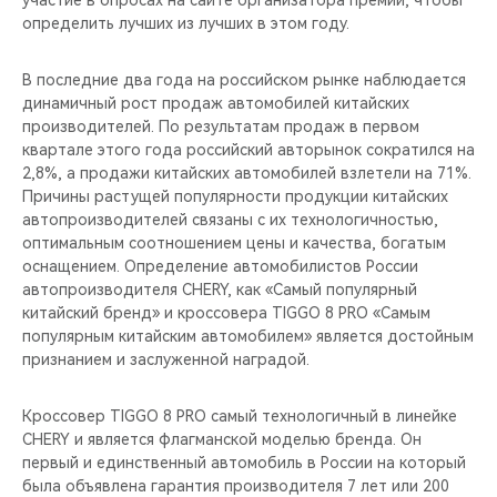
участие в опросах на сайте организатора премии, чтобы
CHERY REMOTE
определить лучших из лучших в этом году.
CHERY CONNECT
В последние два года на российском рынке наблюдается
динамичный рост продаж автомобилей китайских
НАШИ МЕРОПРИЯТИЯ
производителей. По результатам продаж в первом
квартале этого года российский авторынок сократился на
CHERY ДЛЯ ДЕТЕЙ
2,8%, а продажи китайских автомобилей взлетели на 71%.
Причины растущей популярности продукции китайских
автопроизводителей связаны с их технологичностью,
оптимальным соотношением цены и качества, богатым
оснащением. Определение автомобилистов России
автопроизводителя CHERY, как «Самый популярный
китайский бренд» и кроссовера TIGGO 8 PRO «Самым
популярным китайским автомобилем» является достойным
признанием и заслуженной наградой.
Кроссовер TIGGO 8 PRO самый технологичный в линейке
CHERY и является флагманской моделью бренда. Он
первый и единственный автомобиль в России на который
была объявлена гарантия производителя 7 лет или 200