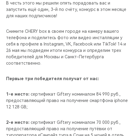
CHERY REMOTE
В честь этого мы решили опять порадовать вас и
запустить ещё один, 3-й по счёту, конкурс в этом месяце
для наших подписчиков!
CHERY CONNECT
Снимите CHERY box в своем городе на камеру вашего
НАШИ МЕРОПРИЯТИЯ
телефона и поделитесь фото или видео инсталляции у
себя в профиле в Instagram, VK, Facebook или TikTok! 14 и
CHERY ДЛЯ ДЕТЕЙ
26 мая мы подведем итоги конкурса и определим трех
победителей для Москвы и Санкт-Петербурга
соответственно.
Первые три победителя получат от нас:
1-е место:
сертификат Giftery номиналом 84 990 руб.,
предоставляющий право на получение смартфона iphone
12 128 GB;
2-е место:
сертификат Giftery номиналом 70 000 руб.,
предоставляющий право на получение путёвки от
туроператора «Санрайз тур» в Сочи на 5 ночей в отель