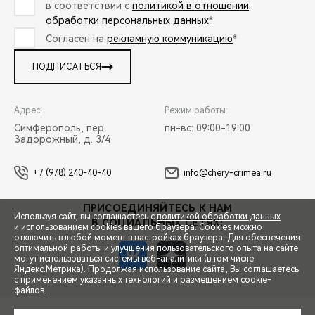
в соответствии с
политикой в отношении
обработки персональных данных
*
Согласен на
рекламную коммуникацию
*
ПОДПИСАТЬСЯ
Адрес:
Режим работы:
Симферополь, пер.
пн-вс: 09:00-19:00
Задорожный, д. 3/4
+7 (978) 240-40-40
info@chery-crimea.ru
ПРИСОЕДИНЯЙТЕСЬ К НАМ
Используя сайт, вы соглашаетесь с
политикой обработки данных
В СОЦИАЛЬНЫХ СЕТЯХ:
и использованием cookies вашего браузера. Cookies можно
отключить в любой момент в настройках браузера. Для обеспечения
оптимальной работы и улучшения пользовательского опыта на сайте
могут использоваться системы веб-аналитики (в том числе
Яндекс.Метрика). Продолжая использование сайта, Вы соглашаетесь
с применением указанных технологий и размещением cookie-
файлов.
СПЕЦПРЕДЛОЖЕНИЯ