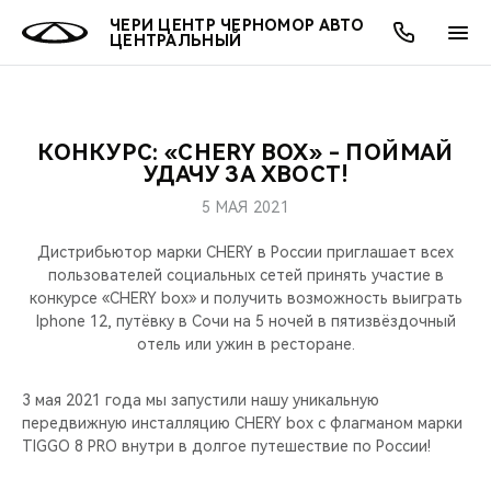
ЧЕРИ ЦЕНТР ЧЕРНОМОР АВТО
ЦЕНТРАЛЬНЫЙ
КОНКУРС: «CHERY BOX» - ПОЙМАЙ
ОНЛАЙН СЕРВИСЫ
ПОКУПАТЕЛЯМ
ВЛАДЕЛЬЦАМ
О КОМПАНИИ
МИР CHERY
МОДЕЛИ
УДАЧУ ЗА ХВОСТ!
5 МАЯ 2021
О НАС
ВЫБОР И ПОКУПКА
СЕРВИС
О БРЕНДЕ
ВЫБОР И ПОКУПКА
ВСЕ МОДЕЛИ
Дистрибьютор марки CHERY в России приглашает всех
МЫ В СОЦСЕТЯХ
КРЕДИТ И СТРАХОВАНИЕ
ЗАПЧАСТИ И АКСЕССУАРЫ
CHERY В СОЦСЕТЯХ
пользователей социальных сетей принять участие в
КРОССОВЕРЫ
конкурсе «CHERY box» и получить возможность выиграть
Iphone 12, путёвку в Сочи на 5 ночей в пятизвёздочный
АКСЕССУАРЫ
ПОДДЕРЖКА
ЛЮДИ CHERY
отель или ужин в ресторане.
СЕДАНЫ
ТЕХНИЧЕСКОЕ ОБСЛУЖИВАНИЕ
БЛАГОТВОРИТЕЛЬНОСТЬ
3 мая 2021 года мы запустили нашу уникальную
НОВИНКИ
передвижную инсталляцию CHERY box с флагманом марки
CHERY И СПОРТ
TIGGO 8 PRO внутри в долгое путешествие по России!