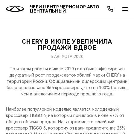
ЧЕРИ ЦЕНТР ЧЕРНОМОР АВТО
ЦЕНТРАЛЬНЫЙ
CHERY В ИЮЛЕ УВЕЛИЧИЛА
ОНЛАЙН СЕРВИСЫ
ПОКУПАТЕЛЯМ
ВЛАДЕЛЬЦАМ
О КОМПАНИИ
МИР CHERY
МОДЕЛИ
ПРОДАЖИ ВДВОЕ
5 АВГУСТА 2020
О НАС
ВЫБОР И ПОКУПКА
СЕРВИС
О БРЕНДЕ
ВЫБОР И ПОКУПКА
ВСЕ МОДЕЛИ
По итогам работы в июле 2020 года был зафиксирован
МЫ В СОЦСЕТЯХ
КРЕДИТ И СТРАХОВАНИЕ
ЗАПЧАСТИ И АКСЕССУАРЫ
CHERY В СОЦСЕТЯХ
двукратный рост продаж автомобилей марки CHERY на
КРОССОВЕРЫ
территории России. Официальными дилерскими центрами
было реализовано 864 кроссоверов, что на 100% больше,
АКСЕССУАРЫ
ПОДДЕРЖКА
ЛЮДИ CHERY
чем в аналогичном периоде прошлого года.
СЕДАНЫ
ТЕХНИЧЕСКОЕ ОБСЛУЖИВАНИЕ
БЛАГОТВОРИТЕЛЬНОСТЬ
Наиболее популярной моделью является молодёжный
НОВИНКИ
кроссовер TIGGO 4, на который пришлось в июле 47% от
CHERY И СПОРТ
общего объема продаж. На втором месте семейный
кроссовер TIGGO 8, которому отдали предпочтение 25%