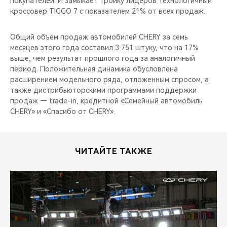
покупателей. И замыкает тройку лидеров технологичный
CHERY REMOTE
кроссовер TIGGO 7 с показателем 21% от всех продаж.
CHERY CONNECT
Общий объем продаж автомобилей CHERY за семь
месяцев этого года составил 3 751 штуку, что на 17%
НАШИ МЕРОПРИЯТИЯ
выше, чем результат прошлого года за аналогичный
период. Положительная динамика обусловлена
CHERY ДЛЯ ДЕТЕЙ
расширением модельного ряда, отложенным спросом, а
также дистрибьюторскими программами поддержки
продаж — trade-in, кредитной «Семейный автомобиль
CHERY» и «Спасибо от CHERY».
ЧИТАЙТЕ ТАКЖЕ