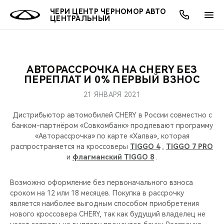
ЧЕРИ ЦЕНТР ЧЕРНОМОР АВТО
ЦЕНТРАЛЬНЫЙ
АВТОРАССРОЧКА НА CHERY БЕЗ
ОНЛАЙН СЕРВИСЫ
ПОКУПАТЕЛЯМ
ВЛАДЕЛЬЦАМ
О КОМПАНИИ
МИР CHERY
МОДЕЛИ
ПЕРЕПЛАТ И 0% ПЕРВЫЙ ВЗНОС
21 ЯНВАРЯ 2021
О НАС
ВЫБОР И ПОКУПКА
СЕРВИС
О БРЕНДЕ
ВЫБОР И ПОКУПКА
ВСЕ МОДЕЛИ
Дистрибьютор автомобилей CHERY в России совместно с
МЫ В СОЦСЕТЯХ
КРЕДИТ И СТРАХОВАНИЕ
ЗАПЧАСТИ И АКСЕССУАРЫ
CHERY В СОЦСЕТЯХ
банком-партнёром «Совкомбанк» продлевают программу
КРОССОВЕРЫ
«Авторассрочка» по карте «Халва», которая
распространяется на кроссоверы
TIGGO 4
,
TIGGO 7 PRO
АКСЕССУАРЫ
ПОДДЕРЖКА
ЛЮДИ CHERY
и
флагманский TIGGO 8
.
СЕДАНЫ
ТЕХНИЧЕСКОЕ ОБСЛУЖИВАНИЕ
БЛАГОТВОРИТЕЛЬНОСТЬ
Возможно оформление без первоначального взноса
НОВИНКИ
сроком на 12 или 18 месяцев. Покупка в рассрочку
CHERY И СПОРТ
является наиболее выгодным способом приобретения
нового кроссовера CHERY, так как будущий владелец не