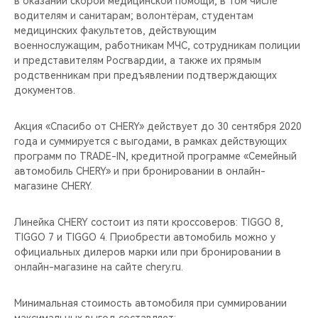
в оказании скорой медицинской помощи, в том числе
CHERY REMOTE
водителям и санитарам; волонтёрам, студентам
медицинских факультетов, действующим
CHERY CONNECT
военнослужащим, работникам МЧС, сотрудникам полиции
и представителям Росгвардии, а также их прямым
НАШИ МЕРОПРИЯТИЯ
родственникам при предъявлении подтверждающих
документов.
CHERY ДЛЯ ДЕТЕЙ
Акция «Спасибо от CHERY» действует до 30 сентября 2020
года и суммируется с выгодами, в рамках действующих
программ по TRADE-IN, кредитной программе «Семейный
автомобиль CHERY» и при бронировании в онлайн-
магазине CHERY.
Линейка CHERY состоит из пяти кроссоверов: TIGGO 8,
TIGGO 7 и TIGGO 4. Приобрести автомобиль можно у
официальных дилеров марки или при бронировании в
онлайн-магазине на сайте chery.ru.
Минимальная стоимость автомобиля при суммировании