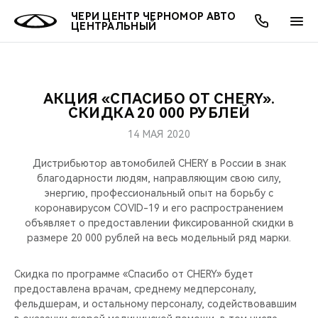
ЧЕРИ ЦЕНТР ЧЕРНОМОР АВТО
ЦЕНТРАЛЬНЫЙ
АКЦИЯ «СПАСИБО ОТ CHERY».
ОНЛАЙН СЕРВИСЫ
ПОКУПАТЕЛЯМ
ВЛАДЕЛЬЦАМ
О КОМПАНИИ
МИР CHERY
МОДЕЛИ
СКИДКА 20 000 РУБЛЕЙ
14 МАЯ 2020
О НАС
ВЫБОР И ПОКУПКА
СЕРВИС
О БРЕНДЕ
ВЫБОР И ПОКУПКА
ВСЕ МОДЕЛИ
Дистрибьютор автомобилей CHERY в России в знак
МЫ В СОЦСЕТЯХ
КРЕДИТ И СТРАХОВАНИЕ
ЗАПЧАСТИ И АКСЕССУАРЫ
CHERY В СОЦСЕТЯХ
благодарности людям, направляющим свою силу,
КРОССОВЕРЫ
энергию, профессиональный опыт на борьбу с
коронавирусом COVID-19 и его распространением
АКСЕССУАРЫ
ПОДДЕРЖКА
ЛЮДИ CHERY
объявляет о предоставлении фиксированной скидки в
СЕДАНЫ
размере 20 000 рублей на весь модельный ряд марки.
ТЕХНИЧЕСКОЕ ОБСЛУЖИВАНИЕ
БЛАГОТВОРИТЕЛЬНОСТЬ
НОВИНКИ
Скидка по программе «Спасибо от CHERY» будет
CHERY И СПОРТ
предоставлена врачам, среднему медперсоналу,
фельдшерам, и остальному персоналу, содействовавшим