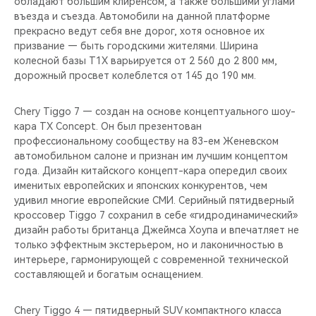
обладают большим клиренсом, а также большими углами
CHERY REMOTE
въезда и съезда. Автомобили на данной платформе
прекрасно ведут себя вне дорог, хотя основное их
CHERY CONNECT
призвание — быть городскими жителями. Ширина
колесной базы T1X варьируется от 2 560 до 2 800 мм,
НАШИ МЕРОПРИЯТИЯ
дорожный просвет колеблется от 145 до 190 мм.
CHERY ДЛЯ ДЕТЕЙ
Chery Tiggo 7 — создан на основе концептуального шоу-
кара TX Concept. Он был презентован
профессиональному сообществу на 83-ем Женевском
автомобильном салоне и признан им лучшим концептом
года. Дизайн китайского концепт-кара опередил своих
именитых европейских и японских конкурентов, чем
удивил многие европейские СМИ. Серийный пятидверный
кроссовер Tiggo 7 сохранил в себе «гидродинамический»
дизайн работы британца Джеймса Хоупа и впечатляет не
только эффектным экстерьером, но и лаконичностью в
интерьере, гармонирующей с современной технической
составляющей и богатым оснащением.
Chery Tiggo 4 — пятидверный SUV компактного класса