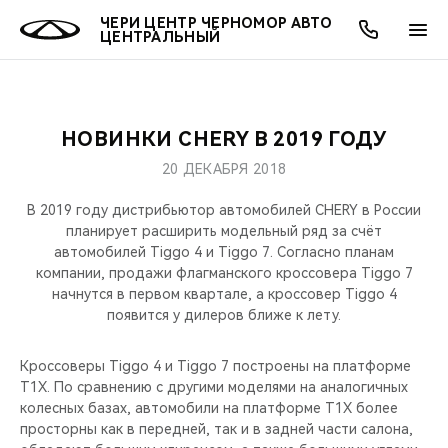
ЧЕРИ ЦЕНТР ЧЕРНОМОР АВТО
ЦЕНТРАЛЬНЫЙ
НОВИНКИ CHERY В 2019 ГОДУ
ОНЛАЙН СЕРВИСЫ
ПОКУПАТЕЛЯМ
ВЛАДЕЛЬЦАМ
О КОМПАНИИ
МИР CHERY
МОДЕЛИ
20 ДЕКАБРЯ 2018
О НАС
ВЫБОР И ПОКУПКА
СЕРВИС
О БРЕНДЕ
ВЫБОР И ПОКУПКА
ВСЕ МОДЕЛИ
В 2019 году дистрибьютор автомобилей CHERY в России
планирует расширить модельный ряд за счёт
МЫ В СОЦСЕТЯХ
КРЕДИТ И СТРАХОВАНИЕ
ЗАПЧАСТИ И АКСЕССУАРЫ
CHERY В СОЦСЕТЯХ
автомобилей Tiggo 4 и Tiggo 7. Согласно планам
КРОССОВЕРЫ
компании, продажи флагманского кроссовера Tiggo 7
начнутся в первом квартале, а кроссовер Tiggo 4
АКСЕССУАРЫ
ПОДДЕРЖКА
ЛЮДИ CHERY
появится у дилеров ближе к лету.
СЕДАНЫ
ТЕХНИЧЕСКОЕ ОБСЛУЖИВАНИЕ
БЛАГОТВОРИТЕЛЬНОСТЬ
Кроссоверы Tiggo 4 и Tiggo 7 построены на платформе
НОВИНКИ
T1X. По сравнению с другими моделями на аналогичных
CHERY И СПОРТ
колесных базах, автомобили на платформе T1X более
просторны как в передней, так и в задней части салона,