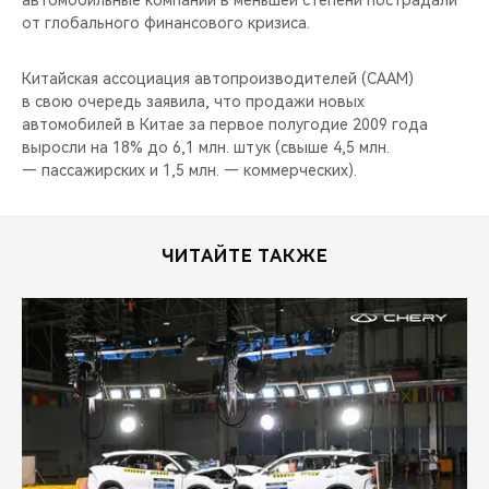
автомобильные компании в меньшей степени пострадали
CHERY REMOTE
от глобального финансового кризиса.
CHERY CONNECT
Китайская ассоциация автопроизводителей (CAAM)
в свою очередь заявила, что продажи новых
НАШИ МЕРОПРИЯТИЯ
автомобилей в Китае за первое полугодие 2009 года
выросли на 18% до 6,1 млн. штук (свыше 4,5 млн.
CHERY ДЛЯ ДЕТЕЙ
— пассажирских и 1,5 млн. — коммерческих).
ЧИТАЙТЕ ТАКЖЕ