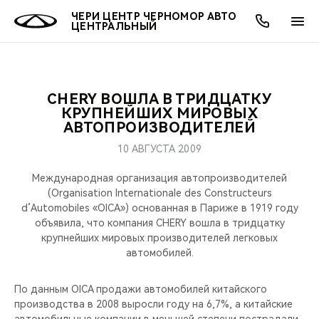
ЧЕРИ ЦЕНТР ЧЕРНОМОР АВТО
ЦЕНТРАЛЬНЫЙ
CHERY ВОШЛА В ТРИДЦАТКУ
ОНЛАЙН СЕРВИСЫ
ПОКУПАТЕЛЯМ
ВЛАДЕЛЬЦАМ
О КОМПАНИИ
МИР CHERY
МОДЕЛИ
КРУПНЕЙШИХ МИРОВЫХ
АВТОПРОИЗВОДИТЕЛЕЙ
О НАС
ВЫБОР И ПОКУПКА
СЕРВИС
О БРЕНДЕ
ВЫБОР И ПОКУПКА
ВСЕ МОДЕЛИ
10 АВГУСТА 2009
МЫ В СОЦСЕТЯХ
КРЕДИТ И СТРАХОВАНИЕ
ЗАПЧАСТИ И АКСЕССУАРЫ
CHERY В СОЦСЕТЯХ
Международная организация автопроизводителей
КРОССОВЕРЫ
(Organisation Internationale des Constructeurs
d’Automobiles «OICA») основанная в Париже в 1919 году
АКСЕССУАРЫ
ПОДДЕРЖКА
ЛЮДИ CHERY
объявила, что компания CHERY вошла в тридцатку
СЕДАНЫ
крупнейших мировых производителей легковых
ТЕХНИЧЕСКОЕ ОБСЛУЖИВАНИЕ
БЛАГОТВОРИТЕЛЬНОСТЬ
автомобилей.
НОВИНКИ
CHERY И СПОРТ
По данным OICA продажи автомобилей китайского
производства в 2008 выросли году на 6,7%, а китайские