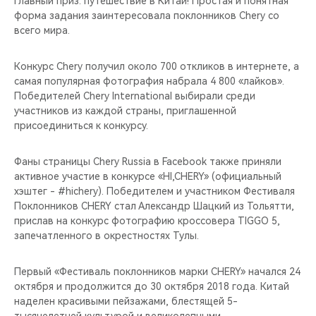
главный приз: путешествие в Китай! Простая и понятная
CHERY REMOTE
форма задания заинтересовала поклонников Chery со
всего мира.
CHERY CONNECT
Конкурс Chery получил около 700 откликов в интернете, а
НАШИ МЕРОПРИЯТИЯ
самая популярная фотография набрала 4 800 «лайков».
Победителей Chery International выбирали среди
CHERY ДЛЯ ДЕТЕЙ
участников из каждой страны, приглашенной
присоединиться к конкурсу.
Фаны страницы Chery Russia в Facebook также приняли
активное участие в конкурсе «HI,CHERY» (официальный
хэштег - #hichery). Победителем и участником Фестиваля
Поклонников CHERY стал Александр Шацкий из Тольятти,
прислав на конкурс фотографию кроссовера TIGGO 5,
запечатленного в окрестностях Тулы.
Первый «Фестиваль поклонников марки CHERY» начался 24
октября и продолжится до 30 октября 2018 года. Китай
наделен красивыми пейзажами, блестящей 5-