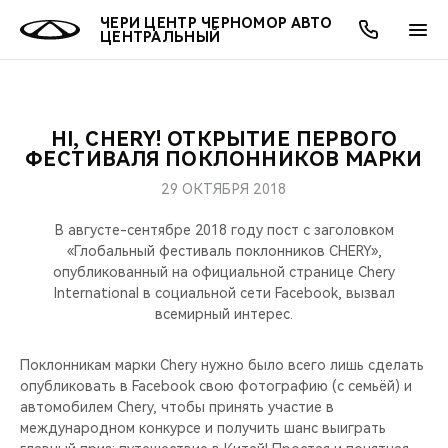
ЧЕРИ ЦЕНТР ЧЕРНОМОР АВТО
ЦЕНТРАЛЬНЫЙ
HI, CHERY! ОТКРЫТИЕ ПЕРВОГО
ОНЛАЙН СЕРВИСЫ
ПОКУПАТЕЛЯМ
ВЛАДЕЛЬЦАМ
О КОМПАНИИ
МИР CHERY
МОДЕЛИ
ФЕСТИВАЛЯ ПОКЛОННИКОВ МАРКИ
29 ОКТЯБРЯ 2018
О НАС
ВЫБОР И ПОКУПКА
СЕРВИС
О БРЕНДЕ
ВЫБОР И ПОКУПКА
ВСЕ МОДЕЛИ
В августе-сентябре 2018 году пост с заголовком
МЫ В СОЦСЕТЯХ
КРЕДИТ И СТРАХОВАНИЕ
ЗАПЧАСТИ И АКСЕССУАРЫ
CHERY В СОЦСЕТЯХ
«Глобальный фестиваль поклонников CHERY»,
КРОССОВЕРЫ
опубликованный на официальной странице Chery
International в социальной сети Facebook, вызвал
АКСЕССУАРЫ
ПОДДЕРЖКА
ЛЮДИ CHERY
всемирный интерес.
СЕДАНЫ
ТЕХНИЧЕСКОЕ ОБСЛУЖИВАНИЕ
БЛАГОТВОРИТЕЛЬНОСТЬ
Поклонникам марки Chery нужно было всего лишь сделать
НОВИНКИ
опубликовать в Facebook свою фотографию (с семьёй) и
CHERY И СПОРТ
автомобилем Chery, чтобы принять участие в
международном конкурсе и получить шанс выиграть