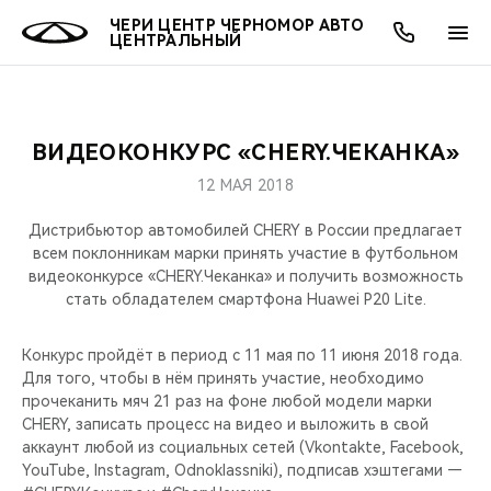
ЧЕРИ ЦЕНТР ЧЕРНОМОР АВТО
ЦЕНТРАЛЬНЫЙ
ВИДЕОКОНКУРС «CHERY.ЧЕКАНКА»
ОНЛАЙН СЕРВИСЫ
ПОКУПАТЕЛЯМ
ВЛАДЕЛЬЦАМ
О КОМПАНИИ
МИР CHERY
МОДЕЛИ
12 МАЯ 2018
О НАС
ВЫБОР И ПОКУПКА
СЕРВИС
О БРЕНДЕ
ВЫБОР И ПОКУПКА
ВСЕ МОДЕЛИ
Дистрибьютор автомобилей CHERY в России предлагает
всем поклонникам марки принять участие в футбольном
МЫ В СОЦСЕТЯХ
КРЕДИТ И СТРАХОВАНИЕ
ЗАПЧАСТИ И АКСЕССУАРЫ
CHERY В СОЦСЕТЯХ
видеоконкурсе «CHERY.Чеканка» и получить возможность
КРОССОВЕРЫ
стать обладателем смартфона Huawei P20 Lite.
АКСЕССУАРЫ
ПОДДЕРЖКА
ЛЮДИ CHERY
СЕДАНЫ
Конкурс пройдёт в период с 11 мая по 11 июня 2018 года.
Для того, чтобы в нём принять участие, необходимо
ТЕХНИЧЕСКОЕ ОБСЛУЖИВАНИЕ
БЛАГОТВОРИТЕЛЬНОСТЬ
прочеканить мяч 21 раз на фоне любой модели марки
НОВИНКИ
CHERY, записать процесс на видео и выложить в свой
CHERY И СПОРТ
аккаунт любой из социальных сетей (Vkontakte, Facebook,
YouTube, Instagram, Odnoklassniki), подписав хэштегами —