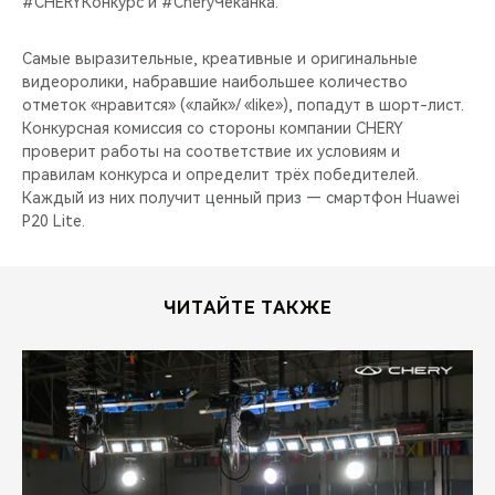
#CHERYКонкурс и #CheryЧеканка.
CHERY REMOTE
Самые выразительные, креативные и оригинальные
CHERY CONNECT
видеоролики, набравшие наибольшее количество
отметок «нравится» («лайк»/ «like»), попадут в шорт-лист.
НАШИ МЕРОПРИЯТИЯ
Конкурсная комиссия со стороны компании CHERY
проверит работы на соответствие их условиям и
CHERY ДЛЯ ДЕТЕЙ
правилам конкурса и определит трёх победителей.
Каждый из них получит ценный приз — смартфон Huawei
P20 Lite.
ЧИТАЙТЕ ТАКЖЕ