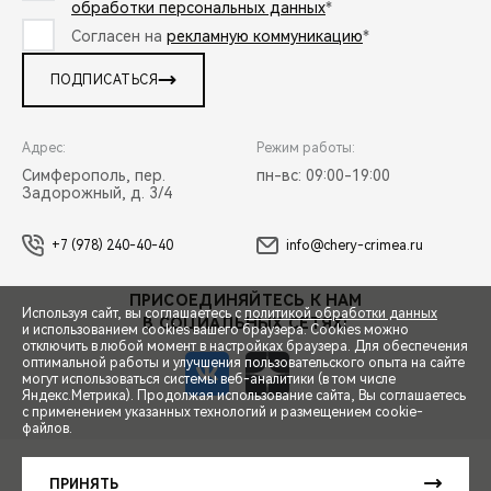
обработки персональных данных
*
Согласен на
рекламную коммуникацию
*
ПОДПИСАТЬСЯ
Адрес:
Режим работы:
Симферополь, пер.
пн-вс: 09:00-19:00
Задорожный, д. 3/4
+7 (978) 240-40-40
info@chery-crimea.ru
ПРИСОЕДИНЯЙТЕСЬ К НАМ
Используя сайт, вы соглашаетесь с
политикой обработки данных
В СОЦИАЛЬНЫХ СЕТЯХ:
и использованием cookies вашего браузера. Cookies можно
отключить в любой момент в настройках браузера. Для обеспечения
оптимальной работы и улучшения пользовательского опыта на сайте
могут использоваться системы веб-аналитики (в том числе
Яндекс.Метрика). Продолжая использование сайта, Вы соглашаетесь
с применением указанных технологий и размещением cookie-
файлов.
СПЕЦПРЕДЛОЖЕНИЯ
© 2026 Черномор Авто
© 2026 АО «Чери Автомобили Рус»
ПРИНЯТЬ