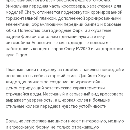
прослеживается во всём внешнем виде автомобиля.
Уникальная передняя часть кроссовера, характерная для
моделей Chery, отличается подчеркнутой хромированной
горизонтальной планкой, дополненной хромированными
элементами, обрамляющими передний бампер и боковые
юбки. Полностью светодиодные фары и аккуратные
задние фонари дополняют динамичную эстетику
автомобиля. Аналогичные светодиодные полосы мы
наблюдали в концепт-карах Chery FV2030 и внедорожном
купе Tiggo.
Плавные линии по кузову автомобиля навеяны природой и
воплощают в себе авторский стиль Джеймса Хоупа -
«гидродинамическое создание поверхностей» -
демонстрирующий эстетические характеристики
струящейся воды. Массивный и серьезный вид кроссовера
выражает уверенность, а широкая колея и большие
стильные колеса передают чувство устойчивости.
Большие легкосплавные диски имеют интересную, модную
и агрессивную форму, не только отражающую