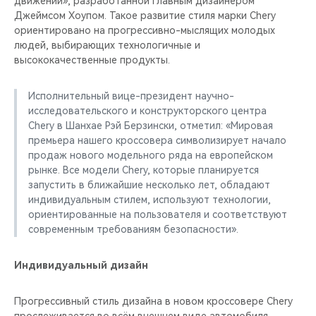
движении», разработанной главным дизайнером
CHERY REMOTE
Джеймсом Хоупом. Такое развитие стиля марки Chery
ориентировано на прогрессивно-мыслящих молодых
CHERY CONNECT
людей, выбирающих технологичные и
высококачественные продукты.
НАШИ МЕРОПРИЯТИЯ
Исполнительный вице-президент научно-
CHERY ДЛЯ ДЕТЕЙ
исследовательского и конструкторского центра
Chery в Шанхае Рэй Берзински, отметил: «Мировая
премьера нашего кроссовера символизирует начало
продаж нового модельного ряда на европейском
рынке. Все модели Chery, которые планируется
запустить в ближайшие несколько лет, обладают
индивидуальным стилем, используют технологии,
ориентированные на пользователя и соответствуют
современным требованиям безопасности».
Индивидуальный дизайн
Прогрессивный стиль дизайна в новом кроссовере Chery