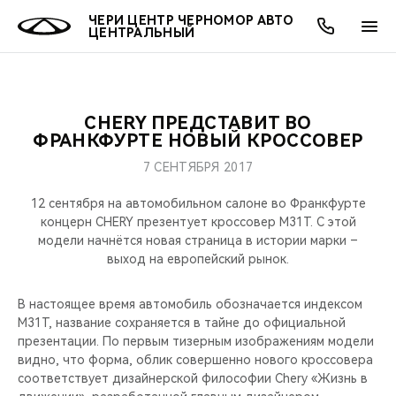
ЧЕРИ ЦЕНТР ЧЕРНОМОР АВТО
ЦЕНТРАЛЬНЫЙ
CHERY ПРЕДСТАВИТ ВО
ОНЛАЙН СЕРВИСЫ
ПОКУПАТЕЛЯМ
ВЛАДЕЛЬЦАМ
О КОМПАНИИ
МИР CHERY
МОДЕЛИ
ФРАНКФУРТЕ НОВЫЙ КРОССОВЕР
7 СЕНТЯБРЯ 2017
О НАС
ВЫБОР И ПОКУПКА
СЕРВИС
О БРЕНДЕ
ВЫБОР И ПОКУПКА
ВСЕ МОДЕЛИ
12 сентября на автомобильном салоне во Франкфурте
МЫ В СОЦСЕТЯХ
КРЕДИТ И СТРАХОВАНИЕ
ЗАПЧАСТИ И АКСЕССУАРЫ
CHERY В СОЦСЕТЯХ
концерн CHERY презентует кроссовер M31T. С этой
КРОССОВЕРЫ
модели начнётся новая страница в истории марки –
выход на европейский рынок.
АКСЕССУАРЫ
ПОДДЕРЖКА
ЛЮДИ CHERY
СЕДАНЫ
В настоящее время автомобиль обозначается индексом
ТЕХНИЧЕСКОЕ ОБСЛУЖИВАНИЕ
БЛАГОТВОРИТЕЛЬНОСТЬ
M31T, название сохраняется в тайне до официальной
НОВИНКИ
презентации. По первым тизерным изображениям модели
CHERY И СПОРТ
видно, что форма, облик совершенно нового кроссовера
соответствует дизайнерской философии Chery «Жизнь в