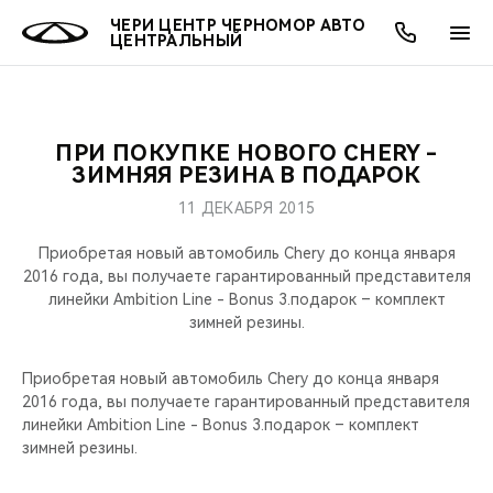
ЧЕРИ ЦЕНТР ЧЕРНОМОР АВТО
ЦЕНТРАЛЬНЫЙ
ПРИ ПОКУПКЕ НОВОГО CHERY -
ОНЛАЙН СЕРВИСЫ
ПОКУПАТЕЛЯМ
ВЛАДЕЛЬЦАМ
О КОМПАНИИ
МИР CHERY
МОДЕЛИ
ЗИМНЯЯ РЕЗИНА В ПОДАРОК
11 ДЕКАБРЯ 2015
О НАС
ВЫБОР И ПОКУПКА
СЕРВИС
О БРЕНДЕ
ВЫБОР И ПОКУПКА
ВСЕ МОДЕЛИ
Приобретая новый автомобиль Chery до конца января
МЫ В СОЦСЕТЯХ
КРЕДИТ И СТРАХОВАНИЕ
ЗАПЧАСТИ И АКСЕССУАРЫ
CHERY В СОЦСЕТЯХ
2016 года, вы получаете гарантированный представителя
КРОССОВЕРЫ
линейки Ambition Line - Bonus 3.подарок – комплект
зимней резины.
АКСЕССУАРЫ
ПОДДЕРЖКА
ЛЮДИ CHERY
СЕДАНЫ
Приобретая новый автомобиль Chery до конца января
ТЕХНИЧЕСКОЕ ОБСЛУЖИВАНИЕ
БЛАГОТВОРИТЕЛЬНОСТЬ
2016 года, вы получаете гарантированный представителя
НОВИНКИ
линейки Ambition Line - Bonus 3.подарок – комплект
CHERY И СПОРТ
зимней резины.