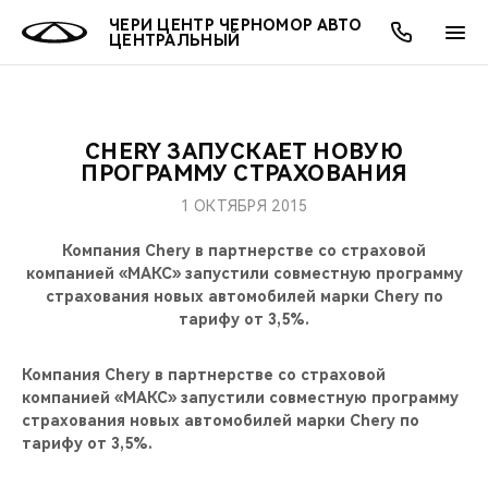
ЧЕРИ ЦЕНТР ЧЕРНОМОР АВТО
ЦЕНТРАЛЬНЫЙ
CHERY ЗАПУСКАЕТ НОВУЮ
ОНЛАЙН СЕРВИСЫ
ПОКУПАТЕЛЯМ
ВЛАДЕЛЬЦАМ
О КОМПАНИИ
МИР CHERY
МОДЕЛИ
ПРОГРАММУ СТРАХОВАНИЯ
1 ОКТЯБРЯ 2015
О НАС
ВЫБОР И ПОКУПКА
СЕРВИС
О БРЕНДЕ
ВЫБОР И ПОКУПКА
ВСЕ МОДЕЛИ
Компания Chery в партнерстве со страховой
МЫ В СОЦСЕТЯХ
КРЕДИТ И СТРАХОВАНИЕ
ЗАПЧАСТИ И АКСЕССУАРЫ
CHERY В СОЦСЕТЯХ
компанией «МАКС» запустили совместную программу
КРОССОВЕРЫ
страхования новых автомобилей марки Сhery по
тарифу от 3,5%.
АКСЕССУАРЫ
ПОДДЕРЖКА
ЛЮДИ CHERY
СЕДАНЫ
Компания Chery в партнерстве со страховой
ТЕХНИЧЕСКОЕ ОБСЛУЖИВАНИЕ
БЛАГОТВОРИТЕЛЬНОСТЬ
компанией «МАКС» запустили совместную программу
НОВИНКИ
страхования новых автомобилей марки Сhery по
CHERY И СПОРТ
тарифу от 3,5%.