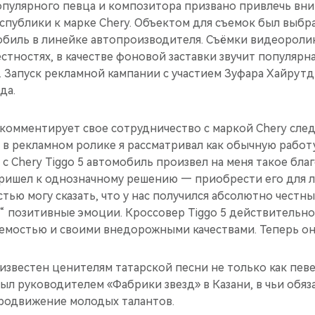
популярного певца и композитора призвано привлечь вн
спублики к марке Chery. Объектом для съемок был выбр
биль в линейке автопроизводителя. Съёмки видеороли
рестностях, в качестве фоновой заставки звучит популярн
). Запуск рекламной кампании с участием Зуфара Хайрут
да.
комментирует свое сотрудничество с маркой Chery сле
 в рекламном ролике я рассматривал как обычную работ
 с Chery Tiggo 5 автомобиль произвел на меня такое бл
пришел к однозначному решению — приобрести его для л
тью могу сказать, что у нас получился абсолютно честны
ь“ позитивные эмоции. Кроссовер Tiggo 5 действительн
емостью и своими внедорожными качествами. Теперь он 
звестен ценителям татарской песни не только как певе
Был руководителем «Фабрики звезд» в Казани, в чьи обя
продвижение молодых талантов.