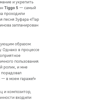
имание и укрепить
ан
Tiggo 5
— самый
ка проходили
ая песня Зуфара «Пар
динова запланирован
дующим образом:
у. Однако в процессе
агоприятное
ичного пользования.
й ролик, и мне
о порадовал
— в моем гараже!»
ц и композитор,
занности входили