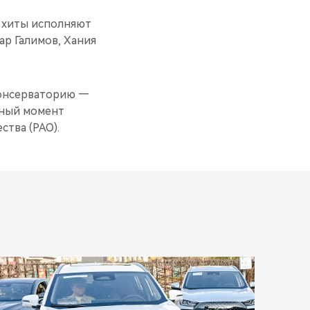
о хиты исполняют
ар Галимов, Хания
консерваторию —
анный момент
тва (РАО).