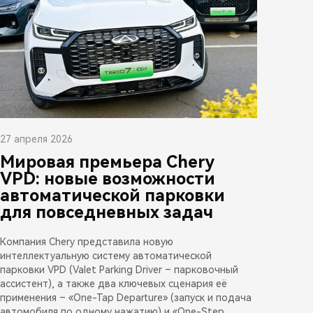
27 апреля 2026
Мировая премьера Chery
VPD: новые возможности
автоматической парковки
для повседневных задач
Компания Chery представила новую
интеллектуальную систему автоматической
парковки VPD (Valet Parking Driver – парковочный
ассистент), а также два ключевых сценария её
применения – «One-Tap Departure» (запуск и подача
автомобиля по одному нажатию) и «One-Step