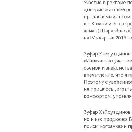
Участие в рекламе 
доверие жителей ре
продаваемый автомо
в г. Казани и его ок
алма» («Пара яблок»
на IV квартал 2015 го
Зуфар Хайрутдинов 
«Изначально участие
съёмок и знакомства
впечатление, что я 
Поэтому с увереннос
не пришлось „играт
комфортом, управля
Зуфар Хайрутдинов и
но и как продюсер. 
поиск, «огранка» и 