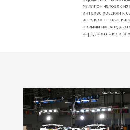
миллион человек из 
интерес россиян к с
высоком потенциале
премии награждаютс
народного жюри, в р