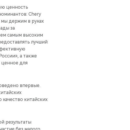
бую ценность
номинантов: Chery
я мы держим в руках
рады за
всем самым высоким
редоставлять лучший
ффективную
оссии», а также
е ценное для
оведено впервые.
китайских
о качество китайских
ой результаты
частие без малого