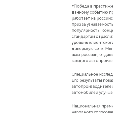
«Победа в престижн
данному событию пр
работает на российс
приз за узнаваемость
популярность. Конц
стандартам отрасли
уровень клиентског
дилерскую сеть. Мы 
всех россиян, отдав
каждого автопроизв
Специальное исслед
Его результаты пок
автопроизводителей 
автомобилей улучша
Национальная премия
народного голосован