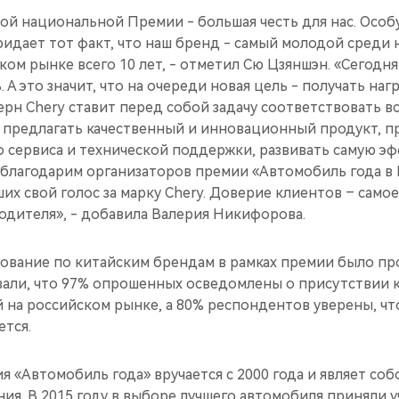
ой национальной Премии - большая честь для нас. Осо
идает тот факт, что наш бренд - самый молодой среди 
ком рынке всего 10 лет, - отметил Сю Цзяншэн. «Сегодн
. А это значит, что на очереди новая цель - получать наг
ерн Chery ставит перед собой задачу соответствовать 
: предлагать качественный и инновационный продукт, п
о сервиса и технической поддержки, развивать самую э
благодарим организаторов премии «Автомобиль года в Р
ших свой голос за марку Chery. Доверие клиентов – само
одителя», - добавила Валерия Никифорова.
ование по китайским брендам в рамках премии было пр
азали, что 97% опрошенных осведомлены о присутствии 
на российском рынке, а 80% респондентов уверены, чт
ется.
 «Автомобиль года» вручается с 2000 года и являет соб
ия. В 2015 году в выборе лучшего автомобиля приняли у