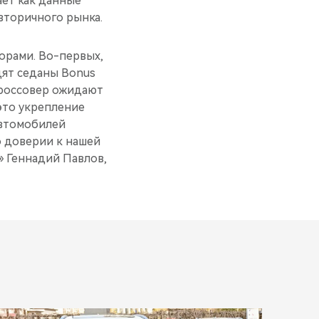
ает как данные
вторичного рынка.
орами. Во-первых,
дят седаны Bonus
 кроссовер ожидают
это укрепление
автомобилей
о доверии к нашей
 Геннадий Павлов,