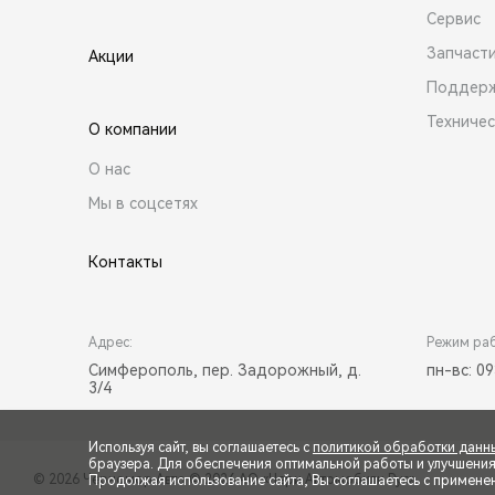
Сервис
Запчасти
Акции
Поддер
Техниче
О компании
О нас
Мы в соцсетях
Контакты
Адрес:
Режим ра
Симферополь, пер. Задорожный, д.
пн-вс: 09
3/4
Используя сайт, вы соглашаетесь с
политикой обработки данн
браузера. Для обеспечения оптимальной работы и улучшения п
© 2026 Черномор Авто
© 2026 АО «Чери Автомобили Рус»
Продолжая использование сайта, Вы соглашаетесь с примене