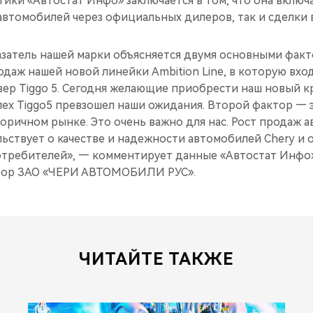
ики «Автостат Инфо» заключается в том, что она включ
автомобилей через официальных дилеров, так и сделки 
азатель нашей марки объясняется двумя основными факт
даж нашей новой линейки Ambition Line, в которую вхо
совер Tiggo 5. Сегодня желающие приобрести наш новый
пех Tiggo5 превзошел наши ожидания. Второй фактор — 
оричном рынке. Это очень важно для нас. Рост продаж 
ьствует о качестве и надежности автомобилей Chery и 
отребителей», — комментирует данные «Автостат Инфо»
тор ЗАО «ЧЕРИ АВТОМОБИЛИ РУС».
ЧИТАЙТЕ ТАКЖЕ