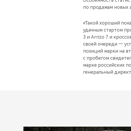
Особенность статист
по продажам новых 
«Такой хороший пок
удачным стартом про
3 и Arrizo 7 и крос
своей очереди — ус
позиций марки на вт
с пробегом свидетел
марке российских п
генеральный дирек