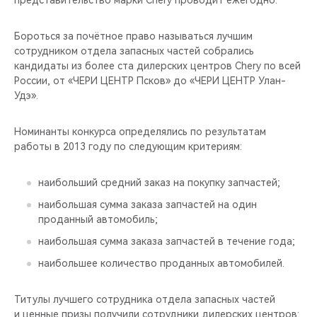
представительство марки Chery проводит ежегодно.
CHERY REMOTE
Бороться за почётное право называться лучшим
CHERY CONNECT
сотрудником отдела запасных частей собрались
кандидаты из более ста дилерских центров Chery по всей
НАШИ МЕРОПРИЯТИЯ
России, от «ЧЕРИ ЦЕНТР Псков» до «ЧЕРИ ЦЕНТР Улан-
Удэ».
CHERY ДЛЯ ДЕТЕЙ
Номинанты конкурса определялись по результатам
работы в 2013 году по следующим критериям:
наибольший средний заказ на покупку запчастей;
наибольшая сумма заказа запчастей на один
проданный автомобиль;
наибольшая сумма заказа запчастей в течение года;
наибольшее количество проданных автомобилей.
Титулы лучшего сотрудника отдела запасных частей
и ценные призы получили сотрудники дилерских центров: