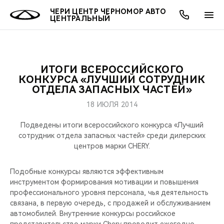
ЧЕРИ ЦЕНТР ЧЕРНОМОР АВТО
ЦЕНТРАЛЬНЫЙ
ИТОГИ ВСЕРОССИЙСКОГО
ОНЛАЙН СЕРВИСЫ
ПОКУПАТЕЛЯМ
ВЛАДЕЛЬЦАМ
О КОМПАНИИ
МИР CHERY
МОДЕЛИ
КОНКУРСА «ЛУЧШИЙ СОТРУДНИК
ОТДЕЛА ЗАПАСНЫХ ЧАСТЕЙ»
О НАС
ВЫБОР И ПОКУПКА
СЕРВИС
О БРЕНДЕ
ВЫБОР И ПОКУПКА
ВСЕ МОДЕЛИ
18 ИЮЛЯ 2014
МЫ В СОЦСЕТЯХ
КРЕДИТ И СТРАХОВАНИЕ
ЗАПЧАСТИ И АКСЕССУАРЫ
CHERY В СОЦСЕТЯХ
Подведены итоги всероссийского конкурса «Лучший
КРОССОВЕРЫ
сотрудник отдела запасных частей» среди дилерских
центров марки CHERY.
АКСЕССУАРЫ
ПОДДЕРЖКА
ЛЮДИ CHERY
СЕДАНЫ
Подобные конкурсы являются эффективным
ТЕХНИЧЕСКОЕ ОБСЛУЖИВАНИЕ
БЛАГОТВОРИТЕЛЬНОСТЬ
инструментом формирования мотивации и повышения
НОВИНКИ
профессионального уровня персонала, чья деятельность
CHERY И СПОРТ
связана, в первую очередь, с продажей и обслуживанием
автомобилей. Внутренние конкурсы российское