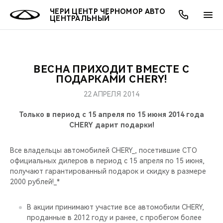
ЧЕРИ ЦЕНТР ЧЕРНОМОР АВТО
ЦЕНТРАЛЬНЫЙ
ВЕСНА ПРИХОДИТ ВМЕСТЕ С
ОНЛАЙН СЕРВИСЫ
ПОКУПАТЕЛЯМ
ВЛАДЕЛЬЦАМ
О КОМПАНИИ
МИР CHERY
МОДЕЛИ
ПОДАРКАМИ CHERY!
22 АПРЕЛЯ 2014
О НАС
ВЫБОР И ПОКУПКА
СЕРВИС
О БРЕНДЕ
ВЫБОР И ПОКУПКА
ВСЕ МОДЕЛИ
Только в период с 15 апреля по 15 июня 2014 года
МЫ В СОЦСЕТЯХ
КРЕДИТ И СТРАХОВАНИЕ
ЗАПЧАСТИ И АКСЕССУАРЫ
CHERY В СОЦСЕТЯХ
CHERY дарит подарки!
КРОССОВЕРЫ
АКСЕССУАРЫ
ПОДДЕРЖКА
ЛЮДИ CHERY
Все владельцы автомобилей CHERY_, посетившие СТО
СЕДАНЫ
официальных дилеров в период с 15 апреля по 15 июня,
получают гарантированный подарок и скидку в размере
ТЕХНИЧЕСКОЕ ОБСЛУЖИВАНИЕ
БЛАГОТВОРИТЕЛЬНОСТЬ
2000 рублей!_*
НОВИНКИ
CHERY И СПОРТ
В акции принимают участие все автомобили CHERY,
проданные в 2012 году и ранее, с пробегом более