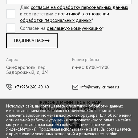
Даю
согласие на обработку персональных данных
в соответствии с
политикой в отношении
обработки персональных данных
*
Согласен на
рекламную коммуникацию
*
ПОДПИСАТЬСЯ
Адрес:
Режим работы:
Симферополь, пер.
пн-вс: 09:00-19:00
Задорожный, д. 3/4
+7 (978) 240-40-40
info@chery-crimea.ru
ПРИСОЕДИНЯЙТЕСЬ К НАМ
Используя сайт, вы соглашаетесь с
политикой обработки данных
В СОЦИАЛЬНЫХ СЕТЯХ:
и использованием cookies вашего браузера. Cookies можно
отключить в любой момент в настройках браузера. Для обеспечения
оптимальной работы и улучшения пользовательского опыта на сайте
могут использоваться системы веб-аналитики (в том числе
Яндекс.Метрика). Продолжая использование сайта, Вы соглашаетесь
с применением указанных технологий и размещением cookie-