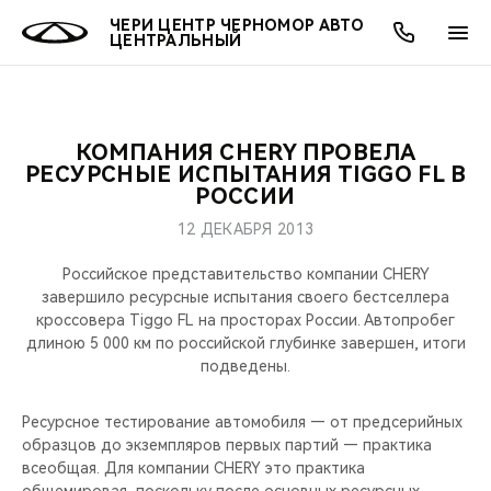
ЧЕРИ ЦЕНТР ЧЕРНОМОР АВТО
ЦЕНТРАЛЬНЫЙ
КОМПАНИЯ CHERY ПРОВЕЛА
ОНЛАЙН СЕРВИСЫ
ПОКУПАТЕЛЯМ
ВЛАДЕЛЬЦАМ
О КОМПАНИИ
МИР CHERY
МОДЕЛИ
РЕСУРСНЫЕ ИСПЫТАНИЯ TIGGO FL В
РОССИИ
О НАС
ВЫБОР И ПОКУПКА
СЕРВИС
О БРЕНДЕ
ВЫБОР И ПОКУПКА
ВСЕ МОДЕЛИ
12 ДЕКАБРЯ 2013
МЫ В СОЦСЕТЯХ
КРЕДИТ И СТРАХОВАНИЕ
ЗАПЧАСТИ И АКСЕССУАРЫ
CHERY В СОЦСЕТЯХ
Российское представительство компании CHERY
КРОССОВЕРЫ
завершило ресурсные испытания своего бестселлера
кроссовера Tiggo FL на просторах России. Автопробег
АКСЕССУАРЫ
ПОДДЕРЖКА
ЛЮДИ CHERY
длиною 5 000 км по российской глубинке завершен, итоги
СЕДАНЫ
подведены.
ТЕХНИЧЕСКОЕ ОБСЛУЖИВАНИЕ
БЛАГОТВОРИТЕЛЬНОСТЬ
НОВИНКИ
Ресурсное тестирование автомобиля — от предсерийных
CHERY И СПОРТ
образцов до экземпляров первых партий — практика
всеобщая. Для компании CHERY это практика