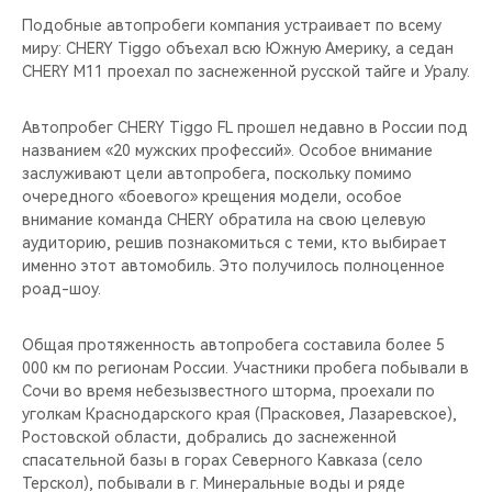
Подобные автопробеги компания устраивает по всему
миру: CHERY Tiggo объехал всю Южную Америку, а седан
CHERY M11 проехал по заснеженной русской тайге и Уралу.
Автопробег CHERY Tiggo FL прошел недавно в России под
названием «20 мужских профессий». Особое внимание
заслуживают цели автопробега, поскольку помимо
очередного «боевого» крещения модели, особое
внимание команда CHERY обратила на свою целевую
аудиторию, решив познакомиться с теми, кто выбирает
именно этот автомобиль. Это получилось полноценное
роад-шоу.
Общая протяженность автопробега составила более 5
000 км по регионам России. Участники пробега побывали в
Сочи во время небезызвестного шторма, проехали по
уголкам Краснодарского края (Прасковея, Лазаревское),
Ростовской области, добрались до заснеженной
спасательной базы в горах Северного Кавказа (село
Терскол), побывали в г. Минеральные воды и ряде