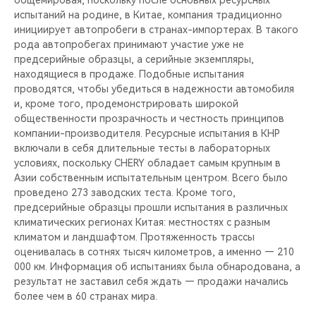
общемировая, поскольку после основных ресурсных
CHERY REMOTE
испытаний на родине, в Китае, компания традиционно
инициирует автопробеги в странах-импортерах. В такого
CHERY CONNECT
рода автопробегах принимают участие уже не
предсерийные образцы, а серийные экземпляры,
НАШИ МЕРОПРИЯТИЯ
находящиеся в продаже. Подобные испытания
проводятся, чтобы убедиться в надежности автомобиля
и, кроме того, продемонстрировать широкой
CHERY ДЛЯ ДЕТЕЙ
общественности прозрачность и честность принципов
компании-производителя. Ресурсные испытания в КНР
включали в себя длительные тесты в лабораторных
условиях, поскольку CHERY обладает самым крупным в
Азии собственным испытательным центром. Всего было
проведено 273 заводских теста. Кроме того,
предсерийные образцы прошли испытания в различных
климатических регионах Китая: местностях с разным
климатом и ландшафтом. Протяженность трассы
оценивалась в сотнях тысяч километров, а именно — 210
000 км. Информация об испытаниях была обнародована, а
результат не заставил себя ждать — продажи начались
более чем в 60 странах мира.