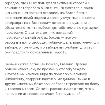
городов, где CHERY пользуется активным спросом. В
течение автопробега были сняты 20 сюжетов о людях,
чья жизненная позиция оказалась наиболее близка
концепции новой модели и слогану «Мужские ценности
возвращаются». Все герои— непременно мужчины и
обязательно те, кто выбрал для себя «исконно мужскую»
профессию. Спасатель, летчик, пожарный,
профессиональный рыбак, боксер — все они
рассказывают о свободе, любимом деле, приключениях и
выборе. В том числе, и о выборе автомобиля: для себя
они предпочли обновленный Tiggo FL.
Первый сюжет посвящен боксеру
Евгению Орлову
,
больше известному по прозвищу «Молекула Ада».
Двукратный чемпион мира по профессиональному
кикбоксингу, спарринг-партнер Владимира Кличко и
других известных боксеров, работает тренером по боксу
и телохранителем. Сюжеты рассказывают о том, что в
понимании их героев означает быть мужчиной.