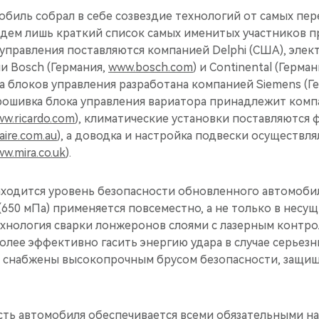
биль собрал в себе созвездие технологий от самых пе
дем лишь краткий список самых именитых участников п
управления поставляются компанией Delphi (США), эле
и Bosch (Германия,
www.bosch.com
) и Continental (Герма
ка блоков управления разработана компанией Siemens (Г
прошивка блока управления вариатора принадлежит комп
w.ricardo.com
), климатические установки поставляются 
ire.com.au
), а доводка и настройка подвески осуществля
w.mira.co.uk
).
аходится уровень безопасности обновленного автомобил
650 мПа) применяется повсеместно, а не только в несущ
хнология сварки лонжеронов слоями с лазерным контрол
олее эффективно гасить энергию удара в случае серьез
 снабжены высокопрочным брусом безопасности, защи
сть автомобиля обеспечивается всеми обязательными н