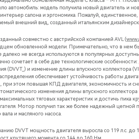
 кардинально обновленная модель C класса – М11. Глоб
уло автомобиль: модель получила новый двигатель и но
 интерьер салона и эргономика. Пожалуй, единственное,
емый внешний вид, созданный итальянским дизайнерским
озданный совместно с австрийской компанией AVL (
www.
рдцем обновленной модели. Примечательно, что в нем 
 далеко не всегда используются в популярных доступны
ачно сочетает в себе две технологические особенности
ия (DVVT_) и изменение длины впускного коллектора (VI
распределения обеспечивает устойчивость работы двига
, при этом повышая КПД двигателя, экономичность и с
втоматического изменения длины впускного коллектора
 максимальных тяговых характеристик и достичь пика к
игателя. Мотор получил так же более надежный цепной 
вала и масляного насоса.
анию DVVT мощность двигателя выросла со 119 л.с. до 126
ост крутящего момента со 144 до 160 Нм.