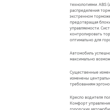
технологиями. ABS (
распределения торм
экстренном торможе
предотвращая блоки
управляемости. Сист
контролировать тор
оптимально для гор
Автомобиль успешно
максимально возмож
Существенные измен
изменены центральн
требованиям эргоно
Кресло водителя по
Комфорт управления
городских автомоби