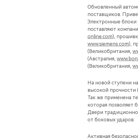
Обновленный автомо
поставщиков. Приве
Электронные блоки 
поставляют компани
online.com
), прошив
www.siemens.com
), 
(Великобритания,
ww
(Австралия,
www.bona
(Великобритания,
ww
На новой ступени н
высокой прочности (
Так же применена те
которая позволяет б
Двери традиционно
от боковых ударов.
Активная безопасно