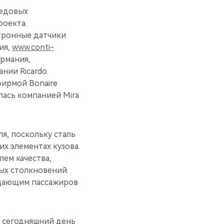
редовых
роекта.
ктронные датчики
ния,
www.conti-
ермания,
ании Ricardo
фирмой Bonaire
лась компанией Mira
я, поскольку сталь
их элементах кузова.
ем качества,
ных столкновений.
щающим пассажиров
а сегодняшний день