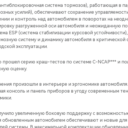
антиблокировочная система тормозов), работающая в па
озных усилий), обеспечивают сохранение управляемост
нии и контроль над автомобилем в поворотах на неод
ровку разгруженной оси автомобиля и неожиданную п
ема ESP (система стабилизации курсовой устойчивости),
мозную систему и динамику автомобиля в критической 
одской эксплуатации.
 прошел серию краш-тестов по системе C-NCAP*** и пол
ную оценку.
ения произошли в интерьере и эргономике автомобиля
ая консоль и панель приборов в угоду современным те
мики.
лучило увеличенную боковую поддержку с возможностью
 обновленным автомобилем обеспечивают и новые для 
лей системы. В максимальной комплектации обновлен