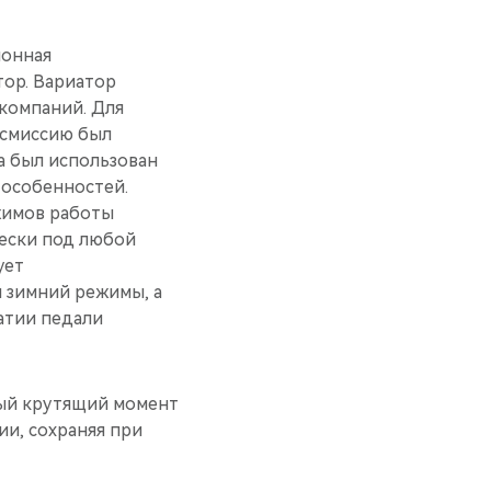
ионная
тор. Вариатор
 компаний. Для
нсмиссию был
а был использован
 особенностей.
жимов работы
чески под любой
ует
 зимний режимы, а
атии педали
ный крутящий момент
ии, сохраняя при