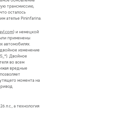
альное обновление
вую трансмиссию,
 что осталось
 ателье Pininfarina.
avl.com
) и немецкой
были применены
х автомобилях.
: двойное изменение
S_*). Двойное
теля во всем
нижая вредные
 позволяет
рутящего момента на
привод
 л.с., а технология