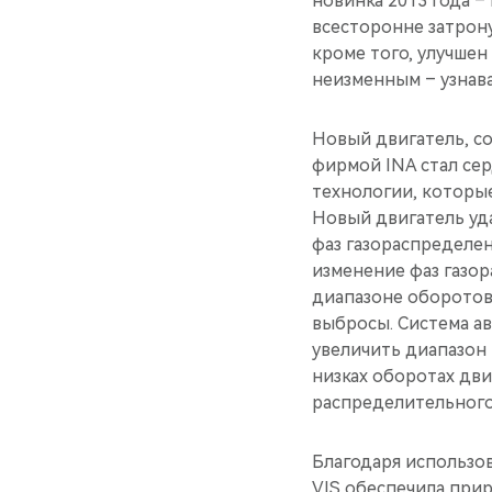
новинка 2013 года –
всесторонне затрон
кроме того, улучшен
неизменным – узнава
Новый двигатель, с
фирмой INA стал се
технологии, которые
Новый двигатель уд
фаз газораспределен
изменение фаз газо
диапазоне оборотов
выбросы. Система а
увеличить диапазон
низках оборотах дв
распределительного 
Благодаря использов
VIS обеспечила прир