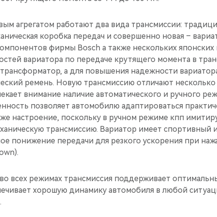
овым агрегатом работают два вида трансмиссии: традиц
аническая коробка передач и совершенно новая – вариа
компонентов фирмы Bosch а также нескольких японских
стей вариатора по передаче крутящего момента в тра
трансформатор, а для повышения надежности вариатор
еский ремень. Новую трансмиссию отличают несколько
лекает внимание наличие автоматического и ручного ре
бенность позволяет автомобилю адаптироваться практи
аже настроение, поскольку в ручном режиме кпп имитир
ханическую трансмиссию. Вариатор имеет спортивный и
ое понижение передачи для резкого ускорения при наж
own).
 во всех режимах трансмиссия поддерживает оптималь
печивает хорошую динамику автомобиля в любой ситуац
.