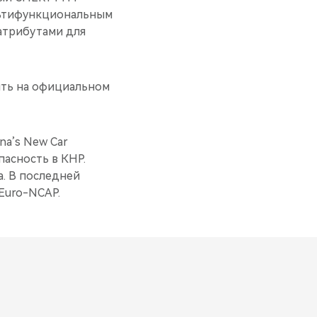
льтифункциональным
атрибутами для
ть на официальном
hina’s New Car
пасность в КНР.
а. В последней
Euro-NCAP.