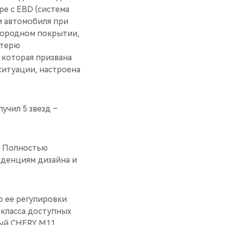
ре с EBD (система
и автомобиля при
нородном покрытии,
отерю
 которая призвана
ситуации, настроена
учил 5 звезд –
. Полностью
нденциям дизайна и
 ее регулировки.
класса доступных
ный CHERY M11