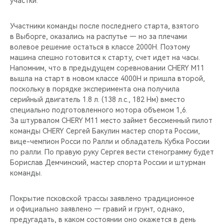
участки.
CHERY REMOTE
Участники команды после последнего старта, взятого
CHERY CONNECT
в Выборге, оказались на распутье — но за плечами
волевое решение остаться в классе 2000Н. Поэтому
НАШИ МЕРОПРИЯТИЯ
машина спешно готовится к старту, счет идет на часы.
Напомним, что в предыдущем соревновании CHERY M11
CHERY ДЛЯ ДЕТЕЙ
вышла на старт в новом классе 4000Н и пришла второй,
поскольку в порядке эксперимента она получила
серийный двигатель 1.8 л. (138 л.с., 182 Нм) вместо
специально подготовленного мотора объемом 1,6.
За штурвалом CHERY M11 место займет бессменный пилот
команды CHERY Сергей Бакулин мастер спорта России,
вице-чемпион Росси по Ралли и обладатель Кубка России
по ралли. По правую руку Сергея вести стенограмму будет
Борислав Демчинский, мастер спорта России и штурман
команды.
Покрытие псковской трассы заявлено традиционное
и официально заявлено — гравий и грунт, однако,
предугадать, в каком состоянии оно окажется в день