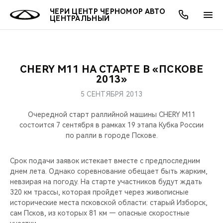
ЧЕРИ ЦЕНТР ЧЕРНОМОР АВТО
ЦЕНТРАЛЬНЫЙ
CHERY M11 НА СТАРТЕ В «ПСКОВЕ
ОНЛАЙН СЕРВИСЫ
ПОКУПАТЕЛЯМ
ВЛАДЕЛЬЦАМ
О КОМПАНИИ
МИР CHERY
МОДЕЛИ
2013»
5 СЕНТЯБРЯ 2013
О НАС
ВЫБОР И ПОКУПКА
СЕРВИС
О БРЕНДЕ
ВЫБОР И ПОКУПКА
ВСЕ МОДЕЛИ
Очередной старт раллийной машины CHERY M11
МЫ В СОЦСЕТЯХ
КРЕДИТ И СТРАХОВАНИЕ
ЗАПЧАСТИ И АКСЕССУАРЫ
CHERY В СОЦСЕТЯХ
состоится 7 сентября в рамках 19 этапа Кубка России
КРОССОВЕРЫ
по ралли в городе Пскове.
АКСЕССУАРЫ
ПОДДЕРЖКА
ЛЮДИ CHERY
СЕДАНЫ
Срок подачи заявок истекает вместе с предпоследним
днем лета. Однако соревнование обещает быть жарким,
ТЕХНИЧЕСКОЕ ОБСЛУЖИВАНИЕ
БЛАГОТВОРИТЕЛЬНОСТЬ
невзирая на погоду. На старте участников будут ждать
НОВИНКИ
320 км трассы, которая пройдет через живописные
CHERY И СПОРТ
исторические места псковской области: старый Изборск,
сам Псков, из которых 81 км — опасные скоростные